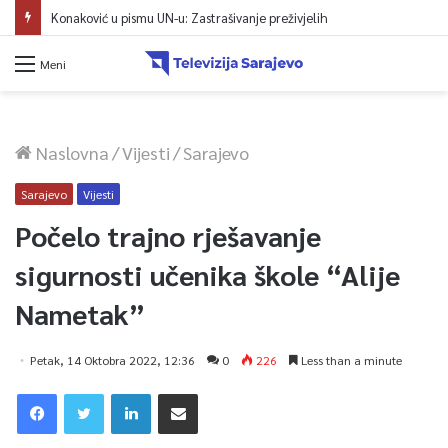
Konaković u pismu UN-u: Zastrašivanje preživjelih
Meni
Naslovna
/
Vijesti
/
Sarajevo
Sarajevo
Vijesti
Počelo trajno rješavanje
sigurnosti učenika škole “Alije
Nametak”
Petak, 14 Oktobra 2022, 12:36
0
226
Less than a minute