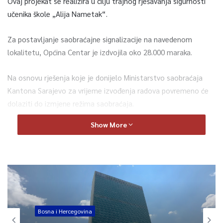
Ovaj projekat se realizira u cilju trajnog rješavanja sigurnosti
učenika škole „Alija Nametak“.
Za postavljanje saobraćajne signalizacije na navedenom
lokalitetu, Općina Centar je izdvojila oko 28.000 maraka.
Na osnovu rješenja koje je donijelo Ministarstvo saobraćaja
Kantona Sarajevo za vrijeme izvođenja radova povremeno će
dolaziti do izmjene režima saobraćaja.
Show More
U narednom periodu projekat će se nastaviti i u blizini ostalih
osnovnih škola na području ove lokalne zajednice, kako bi se
obezbijedila maksimalna sigurnost učenika.
0
Bosna i Hercegovina
Article Rating