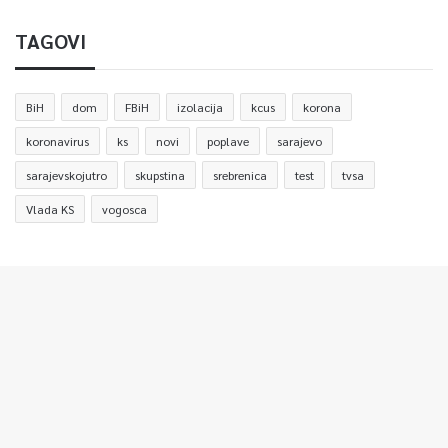
TAGOVI
BiH
dom
FBiH
izolacija
kcus
korona
koronavirus
ks
novi
poplave
sarajevo
sarajevskojutro
skupstina
srebrenica
test
tvsa
Vlada KS
vogosca