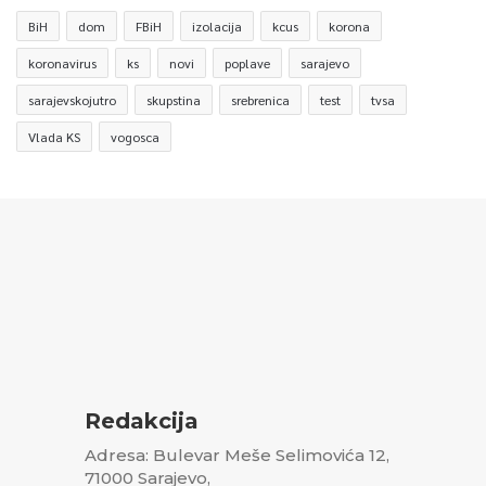
BiH
dom
FBiH
izolacija
kcus
korona
koronavirus
ks
novi
poplave
sarajevo
sarajevskojutro
skupstina
srebrenica
test
tvsa
Vlada KS
vogosca
Redakcija
Adresa: Bulevar Meše Selimovića 12,
71000 Sarajevo,