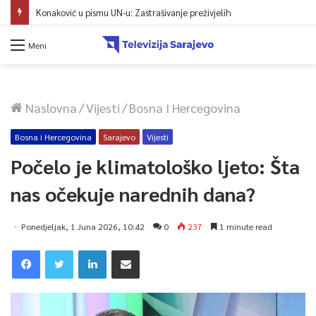
Konaković u pismu UN-u: Zastrašivanje preživjelih
Meni
Naslovna
/
Vijesti
/
Bosna I Hercegovina
Bosna i Hercegovina
Sarajevo
Vijesti
Počelo je klimatološko ljeto: Šta
nas očekuje narednih dana?
Ponedjeljak, 1 Juna 2026, 10:42
0
237
1 minute read