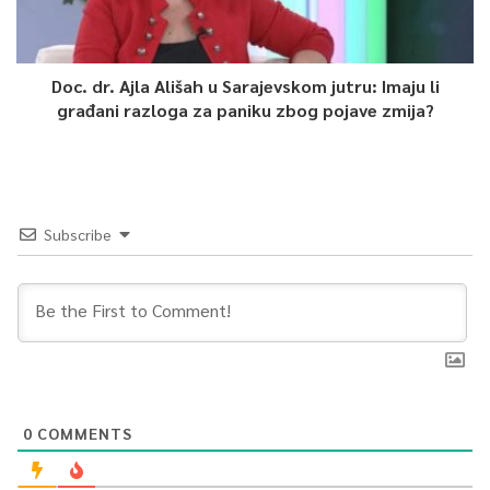
Zanimljivo je da je
1. juni ujedno i prvi dan klimatološkog
ljeta
. Nakon ovog perioda slijedi detaljna analiza proljeća kako
Doc. dr. Ajla Ališah u Sarajevskom jutru: Imaju li
bi se utvrdilo koliko su temperature i količine padavina
građani razloga za paniku zbog pojave zmija?
odstupale od uobičajenih standarda. Klimatolog napominje da
su padavine tokom maja ipak bile oskudne.
Subscribe
0
COMMENTS