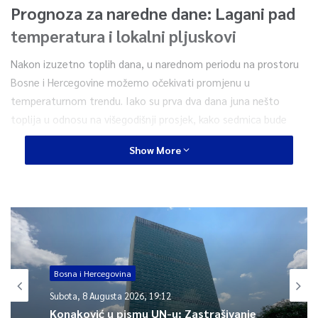
Prognoza za naredne dane: Lagani pad
temperatura i lokalni pljuskovi
Nakon izuzetno toplih dana, u narednom periodu na prostoru
Bosne i Hercegovine možemo očekivati promjenu u
temperaturnom trendu. Iako su prva dva dana juna nešto
toplija u odnosu na višegodišnji prosjek, kako sedmica bude
odmicala, temperature će lagano padati.
Show More
Srijeda i nastavak sedmice:
Maksimalne temperature u zemlji
kretat će se do
28°C
na sjeveru i jugu, dok će u centralnim
krajevima iznositi oko
25°C
.
Jutarnje temperature:
Neće biti većih promjena u odnosu na
prethodni period. Kretat će se od
13°C
do
18°C
, a na jugu
Bosna i Hercegovina
zemlje i do
22°C
.
Subota, 8 Augusta 2026, 19:12
Konaković u pismu UN-u: Zastrašivanje