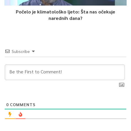
Pierre-Lois sa 23, Milosavljević sa 21i Rorie sa 14 poena.
Počelo je klimatološko ljeto: Šta nas očekuje
narednih dana?
0
Article Rating
Subscribe
0
COMMENTS