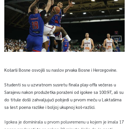
Košarši Bosne osvojili su naslov prvaka Bosne i Hercegovine.
Studenti su u uzvratnom susretu finala play-offa večeras u
Sarajevu nakon produžetka poraženi od igokee sa 100:97, ali su
do titule došli zahvaljujući pobjedi u prvom meču u Laktašima
sa šest poena razlike i boljoj ukupnoj koš-razlici.
Igokea je dominirala u prvom poluvremenu u kojem je imala 17