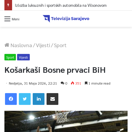
Izložba luksuznih i sportskih automobila na Vilsonovom
Meni
Naslovna
/
Vijesti
/
Sport
Sport
Vijesti
Košarkaši Bosne prvaci BiH
Nedjelja, 31 Maja 2026, 22:21
0
351
1 minute read