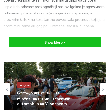
poena prednosti te se nakon 20 minuta činilo da će gosti
uspjeti da odbrane prošlogodišnji naslov. Igokea je agresivnom
odbranom prisiljavala domaće na greške u napadima, a
preciznim šutevima konstantno povećavala prednost koja je u
prvim minutama drugog poluvremena iznosila 23 poena.
Potom je uslijedio nevjerovatan povratak Bosne. Studenti su
Show More
zaigrali agresivnu odbranu, u napadu su se razigrali Plummer i
Atić pa je Bosna do kraja trećeg perioda uspjela da se vrati na
samo osam poena zaostaka.
Četvrti period donio je pravu dramu. Bosna je u nekoliko
navrata dolazila na pet poena, Igokea se vraćala na sedam, a u
posljednjoj minuti gosti su kod vodstva od šest razlike imala
Sarajevo
napad za titulu ali je Rorie promašio šut za tri poena.
Četvrtak, 6 Augusta 2026, 21:03
Izložba luksuznih i sportskih
S obzirom da je 40 minuta završeno identičnom razlikom kao i
automobila na Vilsonovom
prvi meč u Laktašima igrao se produžetak u kojem je