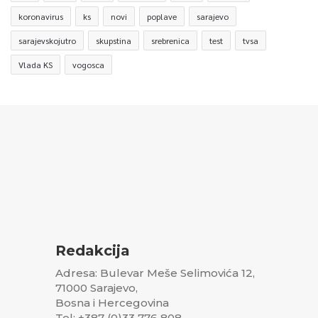
koronavirus
ks
novi
poplave
sarajevo
sarajevskojutro
skupstina
srebrenica
test
tvsa
Vlada KS
vogosca
Redakcija
Adresa: Bulevar Meše Selimovića 12,
71000 Sarajevo,
Bosna i Hercegovina
Tel: +387 (0)33 776 808