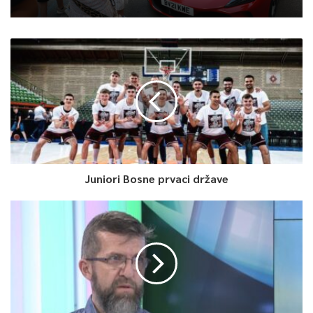
nastavljena velika borba poena za poen. Kao i u regularnom
dijelu Igokea je imala napad za titulu ali je Rorie pogriješio pri
dodavanju a Caruthers je ukradenu loptu pretvorio u koš za
četiri poena zaostatka.
Sa druge strane Pierre-Lois je pogodio samo jedno slobodno
bacanje i propustio priliku da izbori drugi produžetak, a West je
nakon “brzog” prekršaja Igokee dvije sekunde prije kraja
iskoristio oba slobodna bacanja za konačnih 97:100 i veliko
slavlje Bosne.
Juniori Bosne prvaci države
Studenti su tako nakon 18 godina vratili titulu u Sarajevo te
nakon osvajanja sedmog mjesta u ABA ligi okončali uspješnu
sezonu.
Najefikasniji kod Bosne bili su Plummer i Kovačević sa po 15,
Atić sa 13, West sa 12 i Young sa 11 poena, a kod Igokee