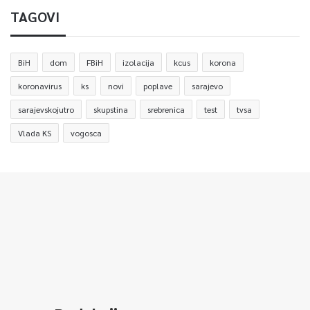
TAGOVI
BiH
dom
FBiH
izolacija
kcus
korona
koronavirus
ks
novi
poplave
sarajevo
sarajevskojutro
skupstina
srebrenica
test
tvsa
Vlada KS
vogosca