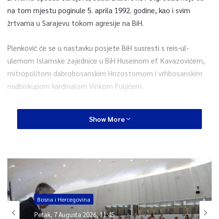
na tom mjestu poginule 5. aprila 1992. godine, kao i svim
žrtvama u Sarajevu tokom agresije na BiH.
Plenković će se u nastavku posjete BiH susresti s reis-ul-
ulemom Islamske zajednice u BiH Huseinom ef. Kavazovićem,
mitropolitom dabrobosanskim Hrizostomom i vrhbosanskim
nadbiskupom kardinalom Vinkom Puljićem.
Hrvatski premijer jutros je svečano dočekan ispred zgrade
Show More
državnih institucija u Sarajevu, nakon čega je održan sastanak
delegacija Vijeća ministara BiH i Vlade Republike Hrvatske.
0
Article Rating
Bosna i Hercegovina
Petak, 7 Augusta 2026, 11:45