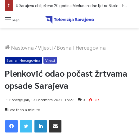
U Sarajevu obilježeno 20 godina Međunarodne ljetne škole – Fokus na izazovima međunarodne pravde
Meni
Naslovna
/
Vijesti
/
Bosna I Hercegovina
Bosna i Hercegovina
Vijesti
Plenković odao počast žrtvama
opsade Sarajeva
Ponedjeljak, 13 Decembra 2021, 15:27
0
167
Less than a minute