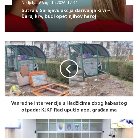
Nedjelja, 9 Augusta 2026, 12:37
10 poena i isto toliko skokova.
Sutra u Sarajevu akcija darivanja krvi –
Daruj krv, budi opet njihov heroj
0
Article Rating
Vanredne intervencije u Hadžićima zbog kabastog
otpada: KJKP Rad uputio apel građanima