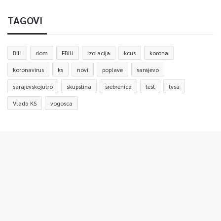
TAGOVI
BiH
dom
FBiH
izolacija
kcus
korona
koronavirus
ks
novi
poplave
sarajevo
sarajevskojutro
skupstina
srebrenica
test
tvsa
Vlada KS
vogosca