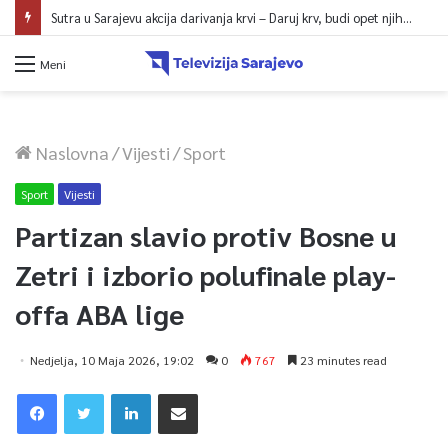
Sutra u Sarajevu akcija darivanja krvi – Daruj krv, budi opet njihov heroj
Meni
Naslovna
/
Vijesti
/
Sport
Sport
Vijesti
Partizan slavio protiv Bosne u
Zetri i izborio polufinale play-
offa ABA lige
Nedjelja, 10 Maja 2026, 19:02
0
767
23 minutes read