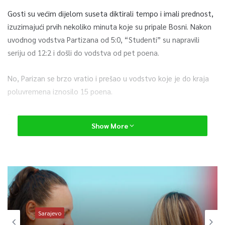
Gosti su većim dijelom suseta diktirali tempo i imali prednost,
izuzimajući prvih nekoliko minuta koje su pripale Bosni. Nakon
uvodnog vodstva Partizana od 5:0, “Studenti” su napravili
seriju od 12:2 i došli do vodstva od pet poena.
No, Parizan se brzo vratio i prešao u vodstvo koje je do kraja
poluvremena iznosilo 15 poena.
Bosna je u trećem periodu, zahvaljujući dobroj odbrani uspjela
Show More
da se donekle vrati, smanjivši na jednocifeni zaostatak,
odnosno sedam poena. No, izabranici trenera Muhameda
Pašalića u odlučujućim trenucima pravili su greške u napadu te
su gostima dopustili da se vrate na ubjedljivu prednost.
Najefikasniji kod Bosne bili su West sa 18 i Caruthers sa 10
poena, a kod Parizana Bonga sa 18 te Jekiri i Brown sa 13
Sarajevo
poena, dok je Bruno Fernando imao double-double učinak od