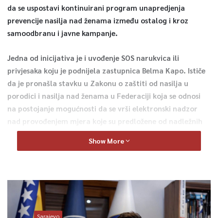
da se uspostavi kontinuirani program unapredjenja
prevencije nasilja nad ženama između ostalog i kroz
samoodbranu i javne kampanje.
Jedna od inicijativa je i uvođenje SOS narukvica ili
privjesaka koju je podnijela zastupnica Belma Kapo. Ističe
da je pronašla stavku u Zakonu o zaštiti od nasilja u
porodici i nasilja nad ženama u Federaciji koja se odnosi
na postojanje mogućnosti da se vrši elektronski nadzor
nad provođenjem mjera koje su predložene od nadležnih
organa.
Show More
–
Koji bi omogućili da se jednim pritiskom dugmeta hitni alarm
pošalje policiji automatsko stanje GPS lokacije žrtve
, brzu
inetervenciju policijskih patrola i dikretnu zaštitu u trenutku
opasnosti. Ja vas molim zaista da se planiraju sredstva i da se
provede ova aktivnost kako bismo pokušali barem i na ovaj
Sarajevo