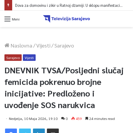
Dova za domovinu i zikir u Ratnoj džamiji: U sklopu manifestacije „Odbrana BiH – Igman 2026“ odana počast herojima
Meni
Naslovna
/
Vijesti
/
Sarajevo
Sarajevo
Vijesti
DNEVNIK TVSA/Posljedni slučaj
femicida pokrenuo brojne
inicijative: Predloženo i
uvođenje SOS narukvica
Nedjelja, 10 Maja 2026, 19:10
0
459
24 minutes read