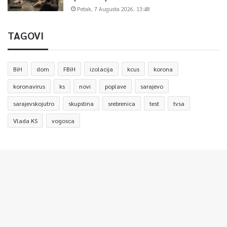
Petak, 7 Augusta 2026, 13:48
TAGOVI
BiH
dom
FBiH
izolacija
kcus
korona
koronavirus
ks
novi
poplave
sarajevo
sarajevskojutro
skupstina
srebrenica
test
tvsa
Vlada KS
vogosca