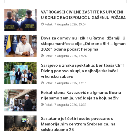
–
Te inicijative generalno ukoliko ih posmatrate kroz planski
dokument ili kroz budžet vidjećete ustvari da one nisu u
VATROGASCI CIVILNE ZAŠTITE KS UPUĆENI
mogućnosti da se realizuju. Nažalost sve ono što se dešava –
U KONJIC KAO ISPOMOĆ U GAŠENJU POŽARA
Petak, 7 Augusta 2026, 19:54
djelujemo post festumom
– dodaje Bandić.
Dova za domovinu i zikir u Ratnoj džamiji: U
Među inicijativama koje su se mogle čuti na posljednoj
sklopu manifestacije „Odbrana BiH – Igman
sjednici skupštine je i ona koja se tiče hitnog provođenja
2026“ odana počast herojima
vanredne kontrole svih zaštitarskih agencija na području
Petak, 7 Augusta 2026, 17:24
Kantona Sarajevo. Podnijela je Danijela Kristić. Marijela
Sarajevo u znaku spektakla: Bentbaša Cliff
Hašimbegović traži hitno utvrđivanje odgovornosti i
Diving ponovo okuplja najbolje skakače i
vrhunsku zabavu
provođenje nadzora nad radom institucija povodom
Petak, 7 Augusta 2026, 17:16
slučaja femicida i brutalnog ubistva Elme Godinjak, kao i
Reisul-ulema Kavazović na Igmanu: Bosna
uzradu detaljne analize o primjeni federalnih propisa.
nije samo zemlja, već ideja za koju se živi
Petak, 7 Augusta 2026, 14:35
0
Saslušane još četiri osobe povezane s
Memorijalnim centrom Srebrenica, na
Article Rating
spisku ukupno 26