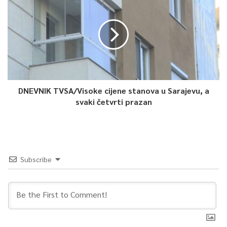
–
Da se uspostavi kontinuirani program unapređenja prevencije
nasilja nad ženama kroz masovnu edukaciju samoodbranu i
javne kampanje, svjedoci smo da se u BiH u posljednje vrijeme
bilježi povećan broj teških oblika nasilja nad ženama uključujući
femicid i učestala krivična djela i drugih krivičnih djela gdje su
DNEVNIK TVSA/Visoke cijene stanova u Sarajevu, a
žene najčećše žrtve
– istakla je Jelena Pekić, dopredsjedavajuća
svaki četvrti prazan
Skupštine KS.
Resorni ministar Admir Katica navodi da je u prva tri
mjeca ove godine evidentirano 150 krivičnih djela nasilja u
porodici, što je povećanje za 102 posto u odnosu na isti
Subscribe
period prošle godine. Dodaje da podržava podnesene
inicijative.
–
Svaka inicijativa je dobrodošl. Ja znam da svi imaju dobre
namjere kada je u pitanju ova problematika, ona se rješava u