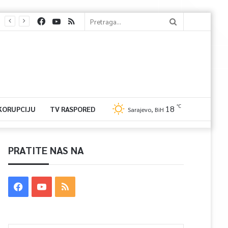
℃
18
 KORUPCIJU
TV RASPORED
Sarajevo, BiH
PRATITE NAS NA