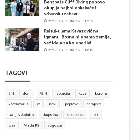
Bentbaša Cliff Diving ponovo
okuplja najbolje skakače i
vrhunsku zabavu
Petak, 7 Augusta 2026, 17:16
Reisul-ulema Kavazović na
Igmanu: Bosna nije samo zemlja,
već ideja za koju se živi
Petak, 7 Augusta 2026, 14:35
TAGOVI
BiH
dom
FBiH
izolacija
kcus
korona
koronavirus
ks
novi
poplave
sarajevo
sarajevskojutro
skupstina
srebrenica
test
tvsa
Vlada KS
vogosca