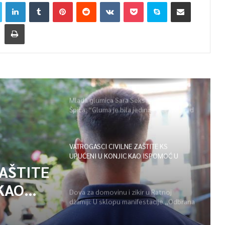
Mlada glumica Sara Seksan u emisiji
Špica: “Gluma je bila jedina opcija, uz rad
i disciplinu sve je moguće”
VATROGASCI CIVILNE ZAŠTITE KS
UPUĆENI U KONJIC KAO ISPOMOĆ U
GAŠENJU POŽARA
ZAŠTITE
KAO
Dova za domovinu i zikir u Ratnoj
džamiji: U sklopu manifestacije „Odbrana
POŽARA
BiH – Igman 2026“ odana počast
herojima