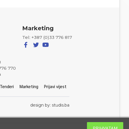
Marketing
Tel: +387 (0)33 776 817
8
 776 770
a
Tenderi
Marketing
Prijavi vijest
design by: studis.ba
PRIHVATAM