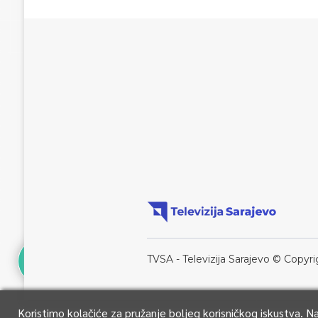
TVSA - Televizija Sarajevo © Copyri
Koristimo kolačiće za pružanje boljeg korisničkog iskustva. 