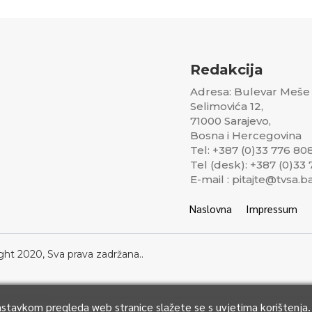
Redakcija
Adresa: Bulevar Meše
Selimovića 12,
71000 Sarajevo,
Bosna i Hercegovina
Tel: +387 (0)33 776 80
Tel (desk): +387 (0)33
E-mail : pitajte@tvsa.b
Naslovna
Impressum
ght 2020, Sva prava zadržana..
Nastavkom pregleda web stranice slažete se s uvjetima korištenja.