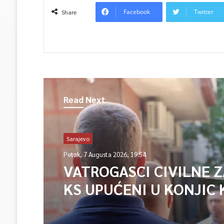
Facebook
Twitter
Share
Read Next
Sarajevo
Petak, 7 Augusta 2026, 19:54
VATROGASCI CIVILNE 
KS UPUĆENI U KONJIC 
ISPOMOĆ U GAŠENJU 