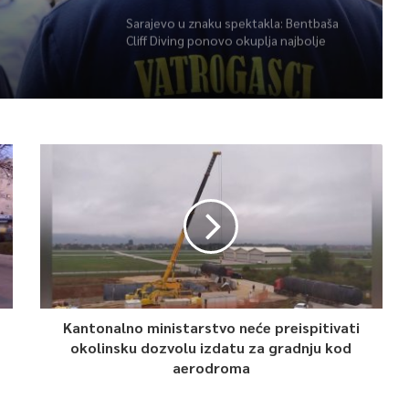
Sarajevo u znaku spektakla: Bentbaša
Cliff Diving ponovo okuplja najbolje
skakače i vrhunsku zabavu
Kantonalno ministarstvo neće preispitivati
okolinsku dozvolu izdatu za gradnju kod
aerodroma