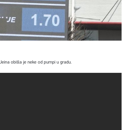
eina obišla je neke od pumpi u gradu.