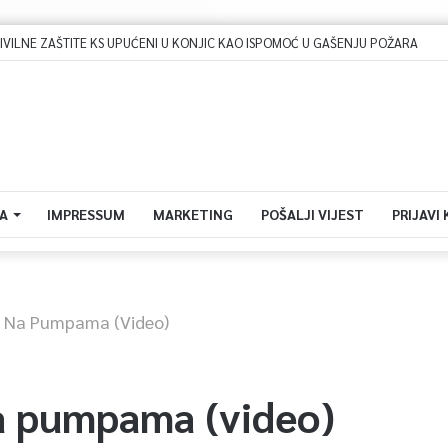
Dova za domovinu i zikir u Ratnoj džamiji: U sklopu manifestacije „Odbrana BiH – Igman 2026“ odana počast herojima
A
IMPRESSUM
MARKETING
POŠALJI VIJEST
PRIJAVI
va Na Pumpama (video)
na pumpama (video)