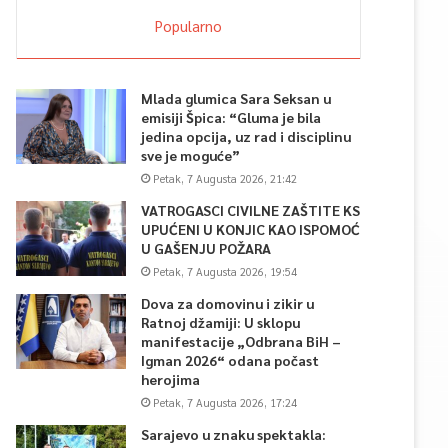
Popularno
Mlada glumica Sara Seksan u
emisiji Špica: “Gluma je bila
jedina opcija, uz rad i disciplinu
sve je moguće”
Petak, 7 Augusta 2026, 21:42
VATROGASCI CIVILNE ZAŠTITE KS
UPUĆENI U KONJIC KAO ISPOMOĆ
U GAŠENJU POŽARA
Petak, 7 Augusta 2026, 19:54
Dova za domovinu i zikir u
Ratnoj džamiji: U sklopu
manifestacije „Odbrana BiH –
Igman 2026“ odana počast
herojima
Petak, 7 Augusta 2026, 17:24
Sarajevo u znaku spektakla: