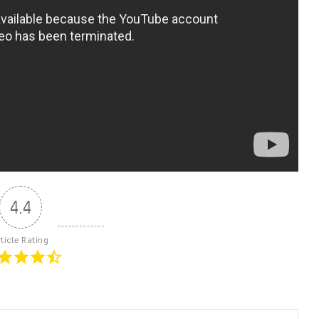
4.4
rticle Rating