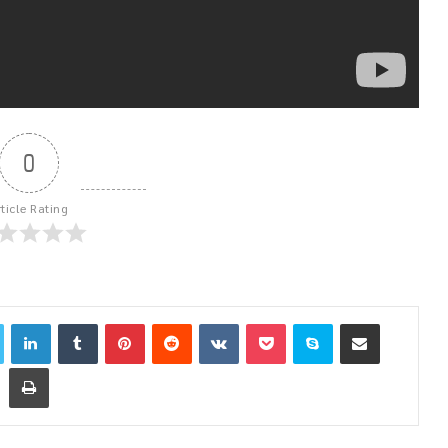
0
rticle Rating