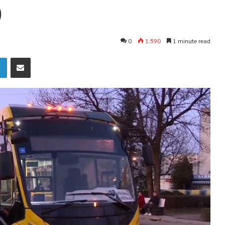
)
0
1.590
1 minute read