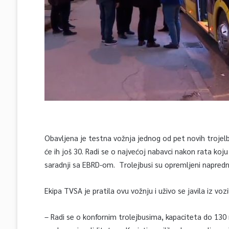
Obavljena je testna vožnja jednog od pet novih trojelbu
će ih još 30. Radi se o najvećoj nabavci nakon rata koju
saradnji sa EBRD-om. Trolejbusi su opremljeni napred
Ekipa TVSA je pratila ovu vožnju i uživo se javila iz vozi
– Radi se o konfornim trolejbusima, kapaciteta do 13