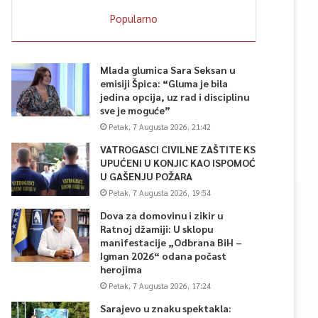
Popularno
Mlada glumica Sara Seksan u
emisiji Špica: “Gluma je bila
jedina opcija, uz rad i disciplinu
sve je moguće”
Petak, 7 Augusta 2026, 21:42
VATROGASCI CIVILNE ZAŠTITE KS
UPUĆENI U KONJIC KAO ISPOMOĆ
U GAŠENJU POŽARA
Petak, 7 Augusta 2026, 19:54
Dova za domovinu i zikir u
Ratnoj džamiji: U sklopu
manifestacije „Odbrana BiH –
Igman 2026“ odana počast
herojima
Petak, 7 Augusta 2026, 17:24
Sarajevo u znaku spektakla: