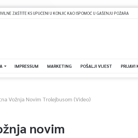
Dova za domovinu i zikir u Ratnoj džamiji: U sklopu manifestacije „Odbrana BiH – Igman 2026“ odana počast herojima
A
IMPRESSUM
MARKETING
POŠALJI VIJEST
PRIJAVI
tna Vožnja Novim Trolejbusom (video)
ožnja novim