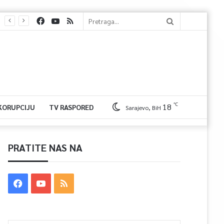
℃
18
 KORUPCIJU
TV RASPORED
Sarajevo, BiH
PRATITE NAS NA