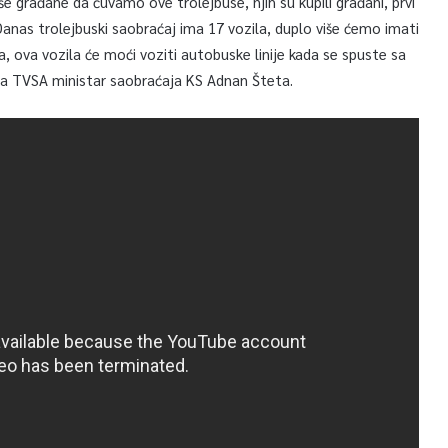
e građane da čuvamo ove trolejbuse, njih su kupili građani, prvi
 Danas trolejbuski saobraćaj ima 17 vozila, duplo više ćemo imati
a, ova vozila će moći voziti autobuske linije kada se spuste sa
 za TVSA ministar saobraćaja KS Adnan Šteta.