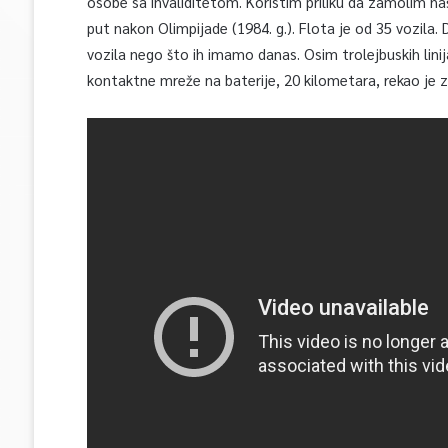
osobe sa invaliditetom. Koristim priliku da zamolim naš
put nakon Olimpijade (1984. g.). Flota je od 35 vozila.
vozila nego što ih imamo danas. Osim trolejbuskih linij
kontaktne mreže na baterije, 20 kilometara, rekao je