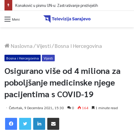
Konaković u pismu UN-u: Zastrašivanje preživjelih
Meni
Naslovna
/
Vijesti
/
Bosna I Hercegovina
Bosna i Hercegovina
Vijesti
Osigurano više od 4 miliona za
poboljšanje medicinske njege
pacijentima s COVID-19
Četvrtak, 9 Decembra 2021, 15:30
0
164
1 minute read