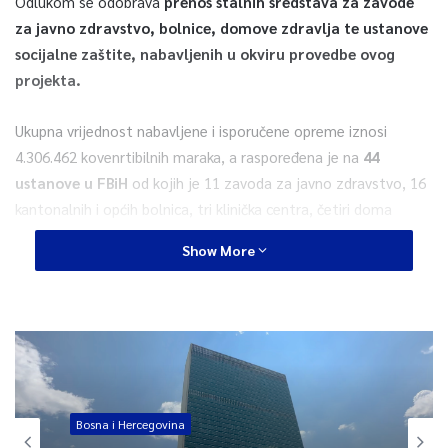
Odlukom se odobrava
prenos stalnih sredstava za zavode
za javno zdravstvo, bolnice, domove zdravlja te ustanove
socijalne zaštite, nabavljenih u okviru provedbe ovog
projekta.
Ukupna vrijednost nabavljene i isporučene opreme iznosi
4.306.462 kovenrtibilnih maraka, a raspoređena je na
44
ustanove u FBiH
od kojih je 11 zavoda za javno zdravstvo, 16
kantonalnih i općih bolnica, tri klinička centra, četiri doma
zdravlja te deset ustanova socijalne zaštite.
Show More
Projekt provode federalna ministarstva zdravstva, te rada i
socijalne politike, a finansiran je kreditnim sredstvima
Svjetske
banke na osnovu sporazuma zaključenog između Bosne i
Hercegovine i Međunarodne banke za obnovu i razvoj.
Bosna i Hercegovina
0