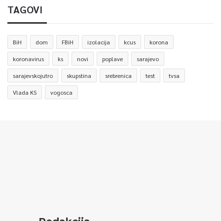
TAGOVI
BiH
dom
FBiH
izolacija
kcus
korona
koronavirus
ks
novi
poplave
sarajevo
sarajevskojutro
skupstina
srebrenica
test
tvsa
Vlada KS
vogosca