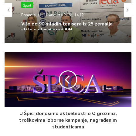
Sport
0
Ponedjeljak, 10 Augusta 2026, 14:12
Više od 90 mladih tenisera iz 25 zemalja
stiže u glavni grad BiH
Article Rating
U Špici donosimo aktuelnosti o Q groznici,
troškovima izborne kampanje, nagrađenim
studenticama