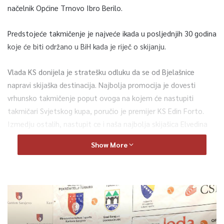
načelnik Općine Trnovo Ibro Berilo.
Predstojeće takmičenje je najveće ikada u posljednjih 30 godina
koje će biti održano u BiH kada je riječ o skijanju.
Vlada KS donijela je stratešku odluku da se od Bjelašnice
napravi skijaška destinacija. Najbolja promocija je dovesti
vrhunsko takmičenje poput ovoga na kojem će nastupiti
takmičari Svjetskog kupa, poručio je premijer KS Edin Forto.
Izmedju ostalih, nastupit ce i naša najbolja skijašica Elvedina
Muzaferija, koja će pred svojim navijačima pokušati ostvariti
Show More
što bolji rezultat. Želimo Bjelašnicu staviti na mapu svijeta u
skijaškom smislu i ovo je jedan od načina, istakao je Forto. Da
su velika ulaganja u iznosu od 30 miliona KM u infrastrukturu
od strane Vlade KS i ministarstva privrede bilo dobro rješenje,
pokazuje i predstoježe takmičenje, zaključio je ministar
privrede KS Adnan Delić.