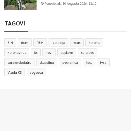
Ponedjeljak, 10 Augusta 2026, 12:12
TAGOVI
BiH
dom
FBiH
izolacija
kcus
korona
koronavirus
ks
novi
poplave
sarajevo
sarajevskojutro
skupstina
srebrenica
test
tvsa
Vlada KS
vogosca