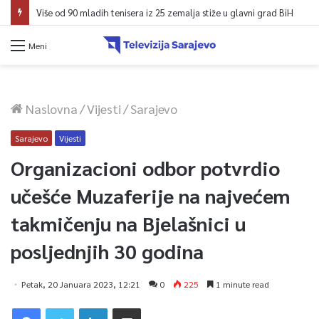
Više od 90 mladih tenisera iz 25 zemalja stiže u glavni grad BiH
Meni
Naslovna
/
Vijesti
/
Sarajevo
Sarajevo
Vijesti
Organizacioni odbor potvrdio
učešće Muzaferije na najvećem
takmičenju na Bjelašnici u
posljednjih 30 godina
Petak, 20 Januara 2023, 12:21
0
225
1 minute read