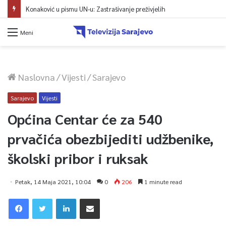
Konaković u pismu UN-u: Zastrašivanje preživjelih
Meni
Naslovna
/
Vijesti
/
Sarajevo
Sarajevo
Vijesti
Općina Centar će za 540
prvačića obezbijediti udžbenike,
školski pribor i ruksak
Petak, 14 Maja 2021, 10:04
0
206
1 minute read