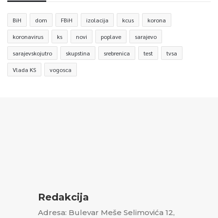
BiH
dom
FBiH
izolacija
kcus
korona
koronavirus
ks
novi
poplave
sarajevo
sarajevskojutro
skupstina
srebrenica
test
tvsa
Vlada KS
vogosca
Redakcija
Adresa: Bulevar Meše Selimovića 12,