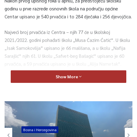
Nakon prvog upisnog roka u aprilu, za predstojeću školsku
godinu u prve razrede osnovnih škola na području općine
Centar upisano je 540 prvačića i to 284 dječaka i 256 djevojčica.
Najveći broj prvačića iz Centra – njih 77 će u školskoj
2021./2022. godini pohađati školu „Musa Ćazim Ćatić“. U školu
„Isak Samokovlija“ upisano je 66 mališana, a u školu „Nafija
Sarajlić“ njih 61. U školu „Safvet-beg Bašagić“ upisano je 60
prvačića, a 59 prvačića upisano je u školu „Alija Nametak“.
Osnovnu školu „Mehmed-beg Kapetanović Ljubušak“ pohađat
Show More
će 50 prvačića, dok je po 45 prvačića upisano u Katolički školski
centar i školu „Hasan Kikić“. U školu „Silvije Strahimir
Kranjčević“ upisano je 33, u školu „Vladislav Skarić“ 27, a u
školu „Hasan Kaimija“ 14 prvačića. U Centar za slušnu i govornu
rehabilitaciju upisana su 3 mališana, saopćeno je iz Općine
Centar.
Bosna i Hercegovina