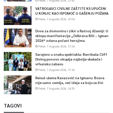
Petak, 7 Augusta 2026, 21:42
VATROGASCI CIVILNE ZAŠTITE KS UPUĆENI
U KONJIC KAO ISPOMOĆ U GAŠENJU POŽARA
Petak, 7 Augusta 2026, 19:54
Dova za domovinu i zikir u Ratnoj džamiji: U
sklopu manifestacije „Odbrana BiH – Igman
2026“ odana počast herojima
Petak, 7 Augusta 2026, 17:24
Sarajevo u znaku spektakla: Bentbaša Cliff
Diving ponovo okuplja najbolje skakače i
vrhunsku zabavu
Petak, 7 Augusta 2026, 17:16
Reisul-ulema Kavazović na Igmanu: Bosna
nije samo zemlja, već ideja za koju se živi
Petak, 7 Augusta 2026, 14:35
TAGOVI