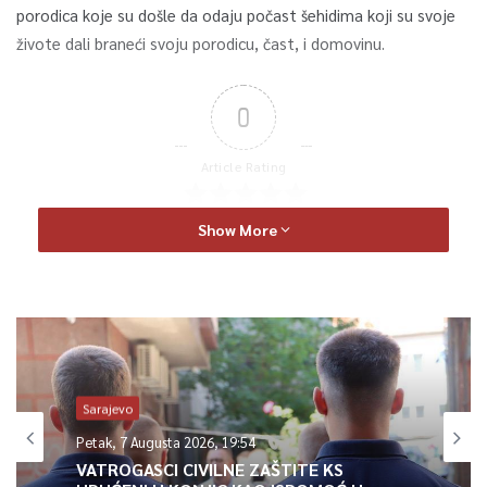
porodica koje su došle da odaju počast šehidima koji su svoje
živote dali braneći svoju porodicu, čast, i domovinu.
0
Article Rating
Show More
Sarajevo
Petak, 7 Augusta 2026, 19:54
VATROGASCI CIVILNE ZAŠTITE KS