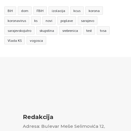
BiH
dom
FBiH
izolacija
kcus
korona
koronavirus
ks
novi
poplave
sarajevo
sarajevskojutro
skupstina
srebrenica
test
tvsa
Vlada KS
vogosca
Redakcija
Adresa: Bulevar Meše Selimovića 12,