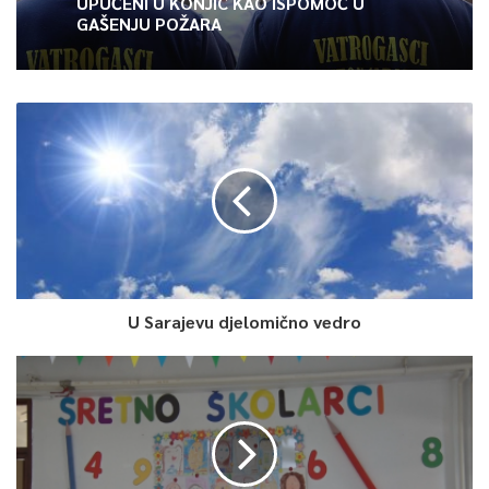
UPUĆENI U KONJIC KAO ISPOMOĆ U
GAŠENJU POŽARA
U Sarajevu djelomično vedro