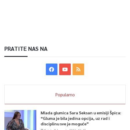
PRATITE NAS NA
Popularno
Mlada glumica Sara Seksan u emisiji Špica:
“Gluma je bila jedina opcija, uz rad i
disciplinu sve je moguće”