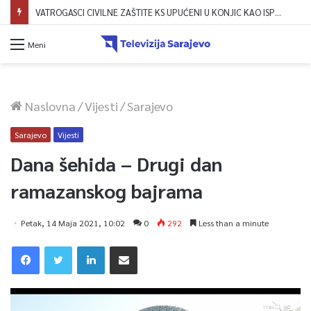
VATROGASCI CIVILNE ZAŠTITE KS UPUĆENI U KONJIC KAO ISPOMOĆ U GAŠENJU POŽARA
Meni
Naslovna
/
Vijesti
/
Sarajevo
Sarajevo
Vijesti
Dana šehida – Drugi dan
ramazanskog bajrama
Petak, 14 Maja 2021, 10:02
0
292
Less than a minute