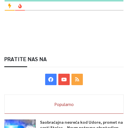
PRATITE NAS NA
Popularno
Saobraćajna nesreća kod Udore, promet na
cesti Stolac – Neum potpuno obustavljen