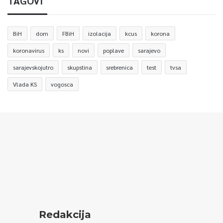
TAGOVI
BiH
dom
FBiH
izolacija
kcus
korona
koronavirus
ks
novi
poplave
sarajevo
sarajevskojutro
skupstina
srebrenica
test
tvsa
Vlada KS
vogosca
Redakcija