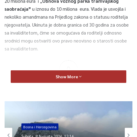
20 miliona eura i „
Obnova voznog parka tramvajskog
saobraćaja”
u iznosu do 10 miliona eura. Vlada je usvojila i
nekoliko amandmana na Prijedlog zakona o statusu roditelja
njegovatelja. Ukinuta je dobna granica od 30 godina za osobe
sa invaliditetom, čime se omogućava da roditelji odnosno
srodnici mogu ostvariti ovo pravo neovisno o starosti osobe
sa invaliditetom.
0
Show More
Article Rating
Bosna i Hercegovina
Subota, 8 Augusta 2026, 12:16