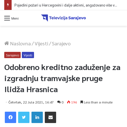
Pojedini požari u Hercegovini i dalje aktivni, angažovano više vatrogasaca i helikopter
Meni
Naslovna
/
Vijesti
/
Sarajevo
Sarajevo
Vijesti
Odobreno kreditno zaduženje za
izgradnju tramvajske pruge
Ilidža Hrasnica
Četvrtak, 22 Jula 2021, 16:47
0
196
Less than a minute