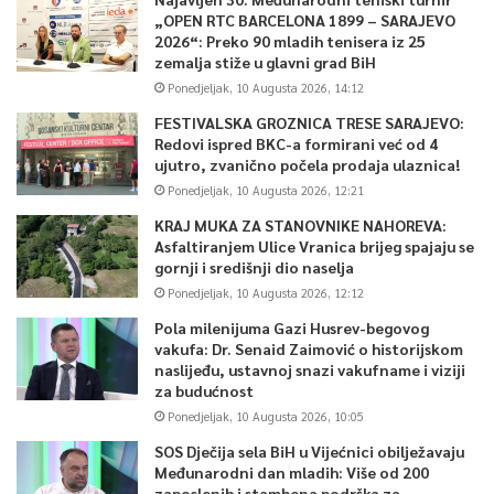
„OPEN RTC BARCELONA 1899 – SARAJEVO
2026“: Preko 90 mladih tenisera iz 25
zemalja stiže u glavni grad BiH
Ponedjeljak, 10 Augusta 2026, 14:12
FESTIVALSKA GROZNICA TRESE SARAJEVO:
Redovi ispred BKC-a formirani već od 4
ujutro, zvanično počela prodaja ulaznica!
Ponedjeljak, 10 Augusta 2026, 12:21
KRAJ MUKA ZA STANOVNIKE NAHOREVA:
Asfaltiranjem Ulice Vranica brijeg spajaju se
gornji i središnji dio naselja
Ponedjeljak, 10 Augusta 2026, 12:12
Pola milenijuma Gazi Husrev-begovog
vakufa: Dr. Senaid Zaimović o historijskom
naslijeđu, ustavnoj snazi vakufname i viziji
za budućnost
Ponedjeljak, 10 Augusta 2026, 10:05
SOS Dječija sela BiH u Vijećnici obilježavaju
Međunarodni dan mladih: Više od 200
zaposlenih i stambena podrška za