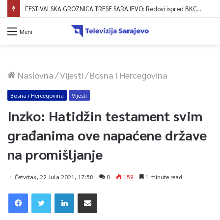
FESTIVALSKA GROZNICA TRESE SARAJEVO: Redovi ispred BKC-a formirani već od 4 ujutro, zvanično počela prodaja ulaznica!
Meni
Naslovna
/
Vijesti
/
Bosna I Hercegovina
Bosna i Hercegovina
Vijesti
Inzko: Hatidžin testament svim
građanima ove napaćene države
na promišljanje
Četvrtak, 22 Jula 2021, 17:58
0
159
1 minute read