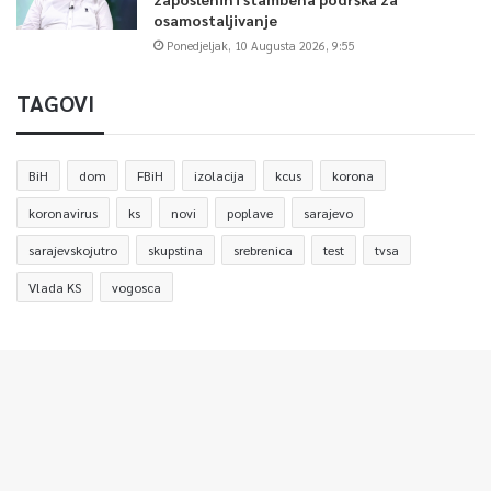
osamostaljivanje
Ponedjeljak, 10 Augusta 2026, 9:55
TAGOVI
BiH
dom
FBiH
izolacija
kcus
korona
koronavirus
ks
novi
poplave
sarajevo
sarajevskojutro
skupstina
srebrenica
test
tvsa
Vlada KS
vogosca