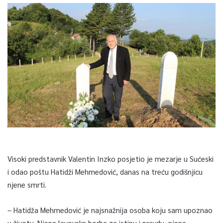
Visoki predstavnik Valentin Inzko posjetio je mezarje u Sućeski
i odao poštu Hatidži Mehmedović, danas na treću godišnjicu
njene smrti.
– Hatidža Mehmedović je najsnažnija osoba koju sam upoznao
u životu. Njena lavovska borba za istinu i pravdu, njena