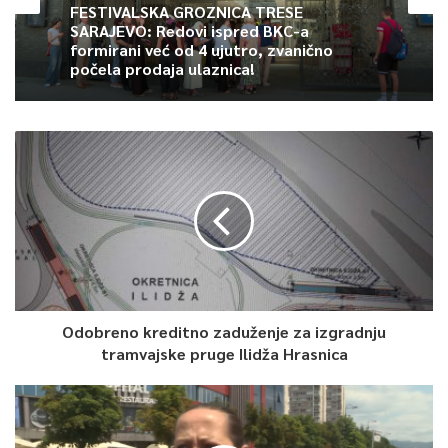
FESTIVALSKA GROZNICA TRESE
za ovozemaljskog života, stigla u nebeske visine – ističe
SARAJEVO: Redovi ispred BKC-a
Inzko.
formirani već od 4 ujutro, zvanično
počela prodaja ulaznica!
Dodaje kako ga je Hatidža inspirirala da radi na projektu
“Oprostom pobjeđuje čovječanstvo”. Dosad planetarno
poznata Srebrenica po genocidu na koncu 20. vijeka, trebala bi
postati, navodi visoki predstavnik, planetarni simbol snage
oprosta Majke.
0
Article Rating
Odobreno kreditno zaduženje za izgradnju
tramvajske pruge Ilidža Hrasnica