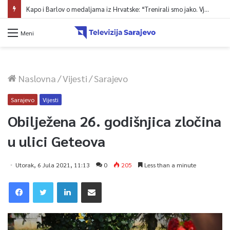
Kapo i Barlov o medaljama iz Hrvatske: “Trenirali smo jako. Vjerovali smo”
Meni
Naslovna
/
Vijesti
/
Sarajevo
Sarajevo
Vijesti
Obilježena 26. godišnjica zločina
u ulici Geteova
Utorak, 6 Jula 2021, 11:13
0
205
Less than a minute