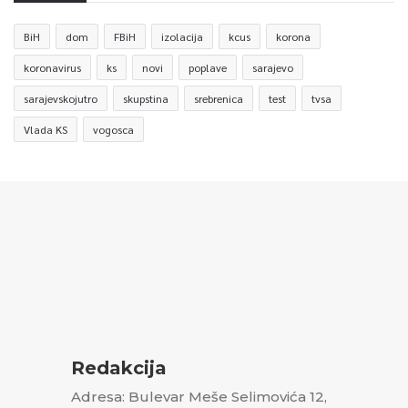
BiH
dom
FBiH
izolacija
kcus
korona
koronavirus
ks
novi
poplave
sarajevo
sarajevskojutro
skupstina
srebrenica
test
tvsa
Vlada KS
vogosca
Redakcija
Adresa: Bulevar Meše Selimovića 12,