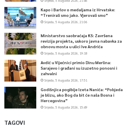
Srijeda, 5 Augusta 2026, 21:46
Kapo i Barlov o medaljama iz Hrvatske:
“Trenirali smo jako. Vjerovali smo”
Srijeda, 5 Augusta 2026, 21:06
Ministarstvo saobraćaja KS: Završena
revizija projekta, uskoro javna nabavka za
obnovu mosta u ulici Ive Andrića
Srijeda, 5 Augusta 2026, 19:18
Avdić u Vijećnici primio Dinu Merlina:
Sarajevo i građani su izuzetno ponosni i
zahvalni
Srijeda, 5 Augusta 2026, 17:51
Godišnjica pogibije Izeta Nanića: “Pobjeda
je blizu, ako Bog da bit će naša Bosna i
Hercegovina”
Srijeda, 5 Augusta 2026, 15:49
TAGOVI