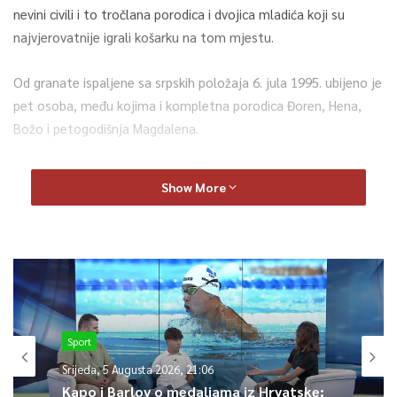
nevini civili i to tročlana porodica i dvojica mladića koji su
najvjerovatnije igrali košarku na tom mjestu.
Od granate ispaljene sa srpskih položaja 6. jula 1995. ubijeno je
pet osoba, među kojima i kompletna porodica Đoren, Hena,
Božo i petogodišnja Magdalena.
0
Show More
Article Rating
Sport
Srijeda, 5 Augusta 2026, 21:06
Kapo i Barlov o medaljama iz Hrvatske: