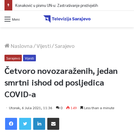
Konaković u pismu UN-u: Zastrašivanje preživjelih
Meni
Naslovna
/
Vijesti
/
Sarajevo
Sarajevo
Vijesti
Četvoro novozaraženih, jedan
smrtni ishod od posljedica
COVID-a
Utorak, 6 Jula 2021, 11:36
0
149
Less than a minute