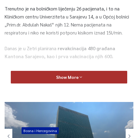
Trenutno je na bolničkom liječenju 26 pacijenata, i to na
Kliničkom centru Univerziteta u Sarajevu 14, a u Općoj bolnici
„Prim.dr. Abdulah Nakaš“ njih 12. Nema pacijenata na
respiratoru i niko ne koristi potporu kisikom iznad 15l/min.
Danas je u Zetri planirana
revakcinacija 480 građana
Kantona Sarajevo, kao i prva vakcinacija njih 600.
Ministarstvo zdravstva KS i zdravstvene ustanove zahvaljuju
Show More
građanima na saradnji i mole ih da nastave sa poštivanjem svih
propisanih higijensko-epidemioloških mjera.
0
Article Rating
Bosna i Hercegovina