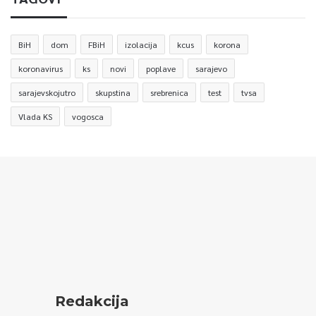
BiH
dom
FBiH
izolacija
kcus
korona
koronavirus
ks
novi
poplave
sarajevo
sarajevskojutro
skupstina
srebrenica
test
tvsa
Vlada KS
vogosca
Redakcija