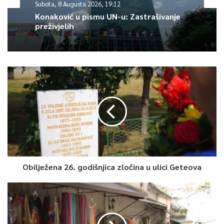
Subota, 8 Augusta 2026, 19:12
Konaković u pismu UN-u: Zastrašivanje
preživjelih
Obilježena 26. godišnjica zločina u ulici Geteova