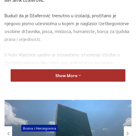
Budući da je Džaferović trenutno u izolaciji, pročitano je
njegovo pismo učesnicima u kojem je naglasio Izetbegovićeve
osobine državnika, pisca, mislioca, humaniste, borca za ljudska
prava i vrijednosti.
U holu Vijećnice ujedno je ozvaničeno otvorenje izložbe o
Izetbegovićevom liku i djelu kao jedinstvena postavka
dokumenata, fotografija i ličnih predmeta iz privatne arhive
Show More
Izetbegovićeve porodice i Muzeja u Sarajevu koji nosi njegovo
ime, osnovanog na četvrtu godišnjicu Izetbegovićeve smrti.
Taj muzej je ujedno organizator ove izložbe u suradnji s
Fondacijom „Alija Izetbegović“.
Tokom akademije, zvanicama su se obratili direktorica Muzeja
Bosna i Hercegovina
„Alija Izetbegović“ Nađa Berberović Dizdarević, Izetbegovićev