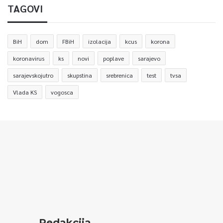
TAGOVI
BiH
dom
FBiH
izolacija
kcus
korona
koronavirus
ks
novi
poplave
sarajevo
sarajevskojutro
skupstina
srebrenica
test
tvsa
Vlada KS
vogosca
Redakcija