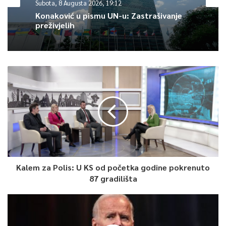
Subota, 8 Augusta 2026, 19:12
bliski saradnik Faris Nanić i direktor Bošnjačke zajednice kulture
Konaković u pismu UN-u: Zastrašivanje
„Preporod“ Sanjin Kodrić.
preživjelih
Bošnjaci svih starosnih dobi, Bosanci i Hercegovci svih vjerskih,
etničkih i stranačkih pripadnosti, kao i poštovaoci iz svijeta,
iskazali su mu počast na dženazi i završnom ispraćaju u
impozantnom mnoštvu u Sarajevu, gdje je i ukopan, po
vlastitoj želji na Šehidskom mezarju Kovači.
0
Article Rating
Kalem za Polis: U KS od početka godine pokrenuto
87 gradilišta