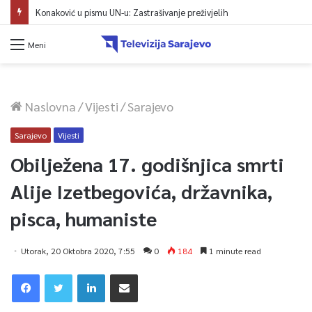
Konaković u pismu UN-u: Zastrašivanje preživjelih
Meni
Naslovna
/
Vijesti
/
Sarajevo
Sarajevo
Vijesti
Obilježena 17. godišnjica smrti
Alije Izetbegovića, državnika,
pisca, humaniste
Utorak, 20 Oktobra 2020, 7:55
0
184
1 minute read