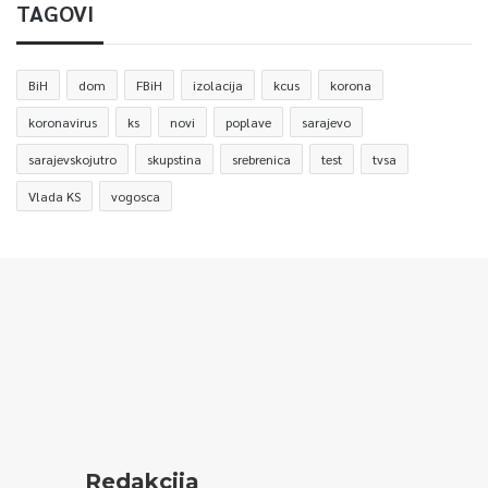
TAGOVI
BiH
dom
FBiH
izolacija
kcus
korona
koronavirus
ks
novi
poplave
sarajevo
sarajevskojutro
skupstina
srebrenica
test
tvsa
Vlada KS
vogosca
Redakcija