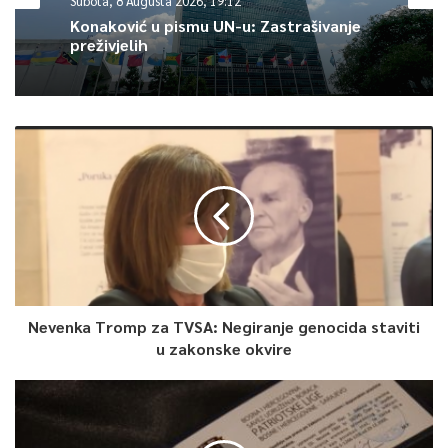
Subota, 8 Augusta 2026, 19:12
Article Rating
Konaković u pismu UN-u: Zastrašivanje
preživjelih
Nevenka Tromp za TVSA: Negiranje genocida staviti
u zakonske okvire