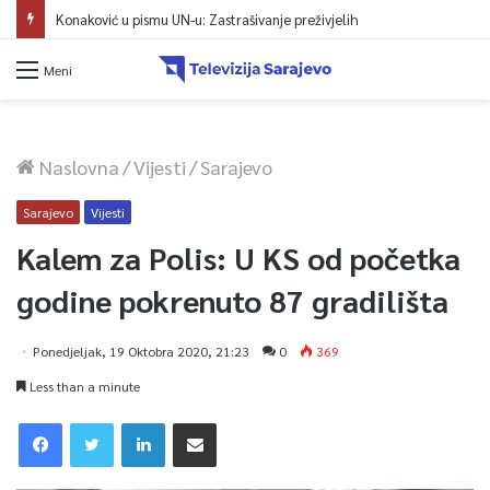
Protest zeničkih rudara do ispunjenja zahtjeva
Meni
Naslovna
/
Vijesti
/
Sarajevo
Sarajevo
Vijesti
Kalem za Polis: U KS od početka
godine pokrenuto 87 gradilišta
Ponedjeljak, 19 Oktobra 2020, 21:23
0
369
Less than a minute