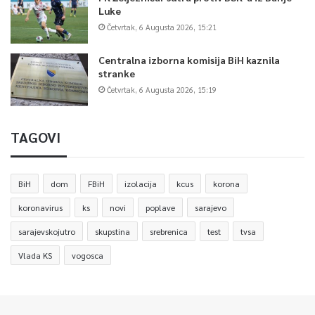
Luke
Četvrtak, 6 Augusta 2026, 15:21
Centralna izborna komisija BiH kaznila
stranke
Četvrtak, 6 Augusta 2026, 15:19
TAGOVI
BiH
dom
FBiH
izolacija
kcus
korona
koronavirus
ks
novi
poplave
sarajevo
sarajevskojutro
skupstina
srebrenica
test
tvsa
Vlada KS
vogosca