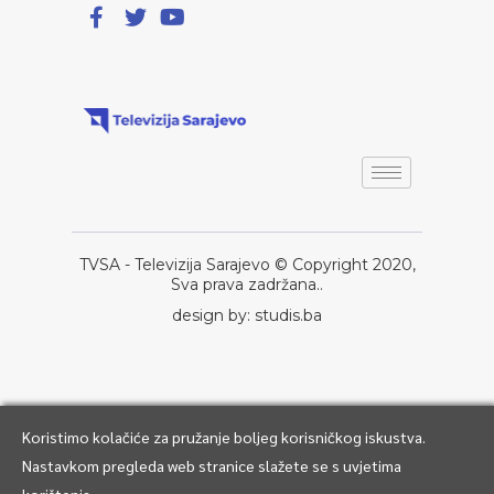
TVSA - Televizija Sarajevo © Copyright 2020,
Sva prava zadržana..
design by: studis.ba
Koristimo kolačiće za pružanje boljeg korisničkog iskustva.
Nastavkom pregleda web stranice slažete se s uvjetima