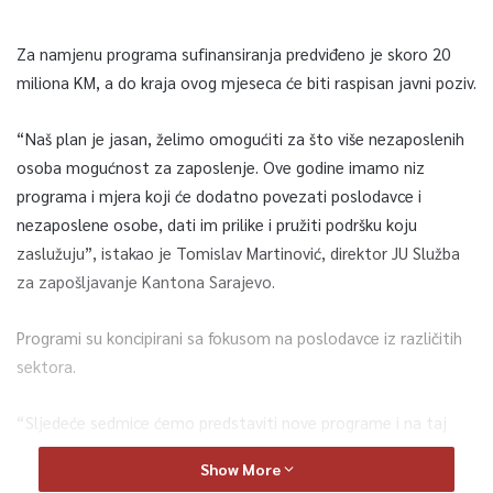
Za namjenu programa sufinansiranja predviđeno je skoro 20
miliona KM, a do kraja ovog mjeseca će biti raspisan javni poziv.
“Naš plan je jasan, želimo omogućiti za što više nezaposlenih
osoba mogućnost za zaposlenje. Ove godine imamo niz
programa i mjera koji će dodatno povezati poslodavce i
nezaposlene osobe, dati im prilike i pružiti podršku koju
zaslužuju”, istakao je Tomislav Martinović, direktor JU Služba
za zapošljavanje Kantona Sarajevo.
Programi su koncipirani sa fokusom na poslodavce iz različitih
sektora.
“Sljedeće sedmice ćemo predstaviti nove programe i na taj
način približiti svima koje su beneficije i prednosti svakog od
Show More
njih. Programima pokušavamo obuhvatiti većinu slabo upošljivih