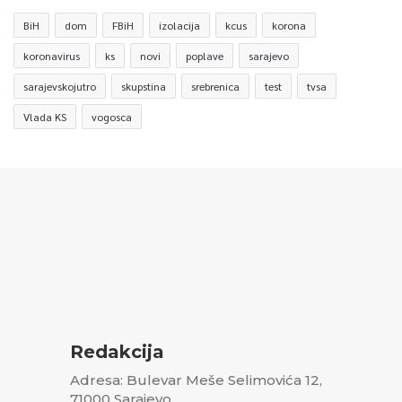
BiH
dom
FBiH
izolacija
kcus
korona
koronavirus
ks
novi
poplave
sarajevo
sarajevskojutro
skupstina
srebrenica
test
tvsa
Vlada KS
vogosca
Redakcija
Adresa: Bulevar Meše Selimovića 12,
71000 Sarajevo,