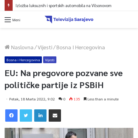
Izložba luksuznih i sportskih automobila na Vilsonovom
Meni
Naslovna
/
Vijesti
/
Bosna I Hercegovina
Bosna i Hercegovina
Vijesti
EU: Na pregovore pozvane sve
političke partije iz PSBiH
Petak, 18 Marta 2022, 9:02
0
135
Less than a minute