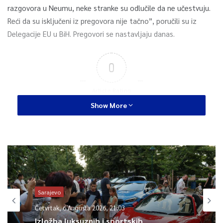
razgovora u Neumu, neke stranke su odlučile da ne učestvuju.
Reći da su isključeni iz pregovora nije tačno”, poručili su iz
Delegacije EU u BiH. Pregovori se nastavljaju danas.
0
Article Rating
Show More
Sarajevo
Četvrtak, 6 Augusta 2026, 21:03
Izložba luksuznih i sportskih