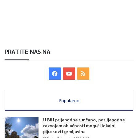
PRATITE NAS NA
Popularno
U BiH prijepodne sunčano, poslijepodne
razvojem oblačnosti mogući lokalni
pljuskovi i grmljavina