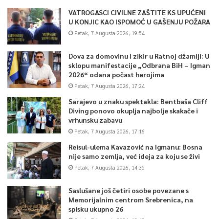
VATROGASCI CIVILNE ZAŠTITE KS UPUĆENI
U KONJIC KAO ISPOMOĆ U GAŠENJU POŽARA
Petak, 7 Augusta 2026, 19:54
Dova za domovinu i zikir u Ratnoj džamiji: U
sklopu manifestacije „Odbrana BiH – Igman
2026“ odana počast herojima
Petak, 7 Augusta 2026, 17:24
Sarajevo u znaku spektakla: Bentbaša Cliff
Diving ponovo okuplja najbolje skakače i
vrhunsku zabavu
Petak, 7 Augusta 2026, 17:16
Reisul-ulema Kavazović na Igmanu: Bosna
nije samo zemlja, već ideja za koju se živi
Petak, 7 Augusta 2026, 14:35
Saslušane još četiri osobe povezane s
Memorijalnim centrom Srebrenica, na
spisku ukupno 26