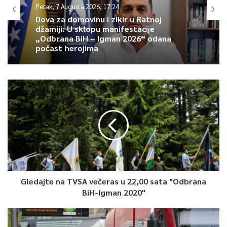
Petak, 7 Augusta 2026, 17:24
Dova za domovinu i zikir u Ratnoj
džamiji: U sklopu manifestacije
„Odbrana BiH – Igman 2026“ odana
počast herojima
Gledajte na TVSA večeras u 22,00 sata "Odbrana
BiH-Igman 2020"