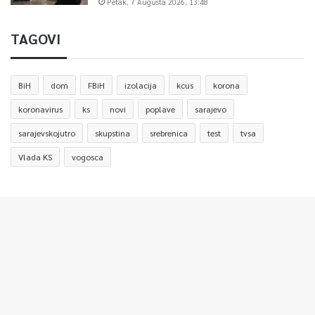
Petak, 7 Augusta 2026, 13:48
TAGOVI
BiH
dom
FBiH
izolacija
kcus
korona
koronavirus
ks
novi
poplave
sarajevo
sarajevskojutro
skupstina
srebrenica
test
tvsa
Vlada KS
vogosca