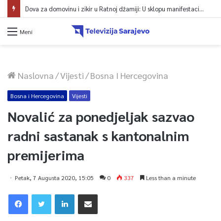
Dova za domovinu i zikir u Ratnoj džamiji: U sklopu manifestacije „Odbrana BiH – Igman 2026“ odana počast herojima
Meni
Naslovna
/
Vijesti
/
Bosna I Hercegovina
Bosna i Hercegovina
Vijesti
Novalić za ponedjeljak sazvao
radni sastanak s kantonalnim
premijerima
Petak, 7 Augusta 2020, 15:05
0
337
Less than a minute