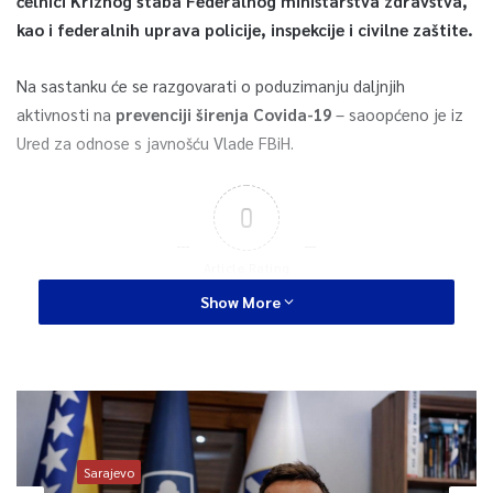
čelnici Kriznog štaba Federalnog ministarstva zdravstva,
kao i federalnih uprava policije, inspekcije i civilne zaštite.
Na sastanku će se razgovarati o poduzimanju daljnjih
aktivnosti na
prevenciji širenja Covida-19
– saoopćeno je iz
Ured za odnose s javnošću Vlade FBiH.
0
Article Rating
Show More
Sarajevo