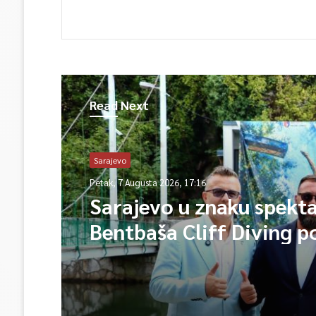
Read Next
Sarajevo
Petak, 7 Augusta 2026, 17:16
Sarajevo u znaku spekta
Bentbaša Cliff Diving 
okuplja najbolje skakače
vrhunsku zabavu