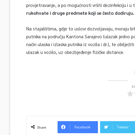
provjetravanje, a po mogućnosti vršiti dezinfekciju i u 
rukohvate i druge predmete koji se često dodiruju.
Na stajalištima, gdje to uslovi dozvoljavaju, moraju bi
putnika na području Kantona Sarajevo (ulazak jedno po
način ulaska i izlaska putnika iz vozila i dr.), te obiljež
ulazak u vozilo, uz obezbjeđenje fizičke distance.
A
Facebook
Twitter
Share