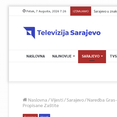
Petak, 7 Augusta, 2026 7:26
IZDVAJAMO
NASLOVNA
NAJNOVIJE
SARAJEVO
TVS
Naslovna
/
Vijesti
/
Sarajevo
/
Naredba Gras-U
Propisane Zaštite
Sarajevo
Vijesti