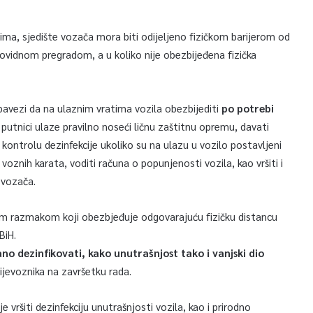
ima, sjedište vozača mora biti odijeljeno fizičkom barijerom od
ovidnom pregradom, a u koliko nije obezbijeđena fizička
obavezi da na ulaznim vratima vozila obezbijediti
po potrebi
i putnici ulaze pravilno noseći ličnu zaštitnu opremu, davati
i kontrolu dezinfekcije ukoliko su na ulazu u vozilo postavljeni
voznih karata, voditi računa o popunjenosti vozila, kao vršiti i
 vozača.
enim razmakom koji obezbjeđuje odgovarajuću fizičku distancu
BiH.
o dezinfikovati, kako unutrašnjost tako i vanjski dio
ijevoznika na završetku rada.
vršiti dezinfekciju unutrašnjosti vozila, kao i prirodno