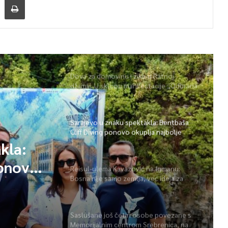
Dova za domovinu i zikir u Ratnoj
džamiji: U sklopu manifestacije „Odbrana
BiH – Igman 2026“ odana počast
herojima
Sarajevo u znaku spektakla: Bentbaša
Cliff Diving ponovo okuplja najbolje
skakače i vrhunsku zabavu
kla:
ponovo
Reisul-ulema Kavazović na Igmanu:
Bosna nije samo zemlja, već ideja za
 i
koju se živi
Saslušane još četiri osobe povezane s
Memorijalnim centrom Srebrenica, na