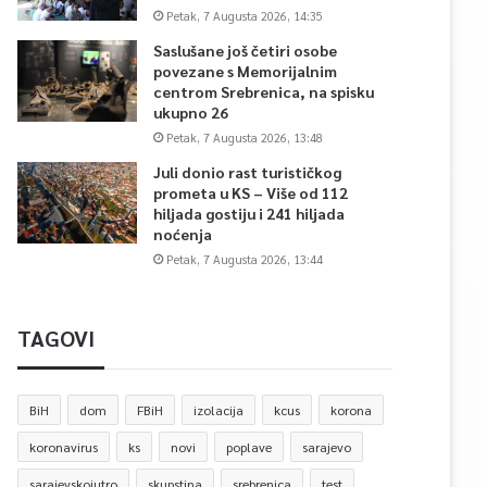
Petak, 7 Augusta 2026, 14:35
Saslušane još četiri osobe
povezane s Memorijalnim
centrom Srebrenica, na spisku
ukupno 26
Petak, 7 Augusta 2026, 13:48
Juli donio rast turističkog
prometa u KS – Više od 112
hiljada gostiju i 241 hiljada
noćenja
Petak, 7 Augusta 2026, 13:44
TAGOVI
BiH
dom
FBiH
izolacija
kcus
korona
koronavirus
ks
novi
poplave
sarajevo
sarajevskojutro
skupstina
srebrenica
test