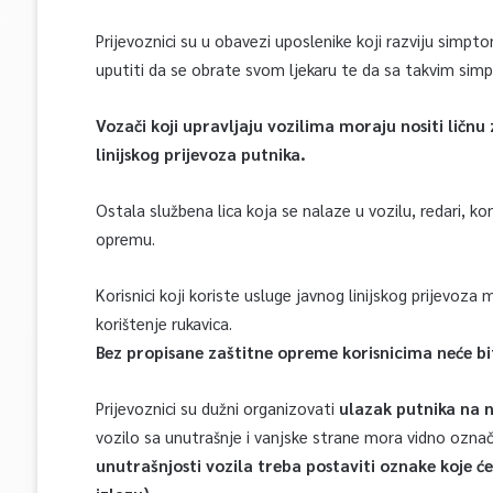
Prijevoznici su u obavezi uposlenike koji razviju simpt
uputiti da se obrate svom ljekaru te da sa takvim si
Vozači koji upravljaju vozilima moraju nositi ličn
linijskog prijevoza putnika.
Ostala službena lica koja se nalaze u vozilu, redari, ko
opremu.
Korisnici koji koriste usluge javnog linijskog prijevoza
korištenje rukavica.
Bez propisane zaštitne opreme korisnicima neće bit
Prijevoznici su dužni organizovati
ulazak putnika na 
vozilo sa unutrašnje i vanjske strane mora vidno označit
unutrašnjosti vozila treba postaviti oznake koje ć