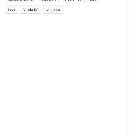
tvsa
Vlada KS
vogosca