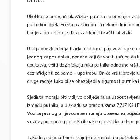
izlazu).
Ukoliko se omogući ulaz/izlaz putnika na prednjim vrat
putničkog dijela vozila plastičnom ili nekom drugom pr
barijera potrebno je da vozač koristi
zaštitni vizir.
U cilju obezbjeđenja fizičke distance, prijevoznik je u 
jednog zaposlenika, redara
koji će voditi računa da l
uputstva, vršiti dezinfekciju ruku putnika odnosno vršit
dezinficijenti za samo – upotrebu. On će vršiti provjeru 
druge radnje kako bi se obezbijedila sigurnost putnika i
Sjedišta moraju biti vidljivo obilježena sa uspostavlj
između putnika, a u skladu sa preporukama ZZJZ KS i F
Vozila javnog prijevoza se moraju obavezno pojačan
vozila,
prije prvog polaska ili nakon povratka u depo pr
Također, na početnim i krajnjim terminalima potrebno je 