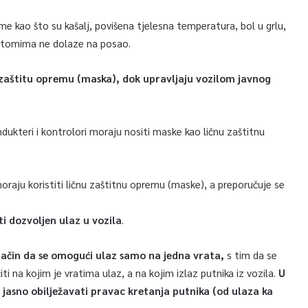
ome kao što su kašalj, povišena tjelesna temperatura, bol u grlu,
mptomima ne dolaze na posao.
u zaštitu opremu (maska), dok upravljaju vozilom javnog
ndukteri i kontrolori moraju nositi maske kao ličnu zaštitnu
 moraju koristiti ličnu zaštitnu opremu (maske), a preporučuje se
i dozvoljen ulaz u vozila
.
način da se omogući ulaz samo na jedna vrata,
s tim da se
i na kojim je vratima ulaz, a na kojim izlaz putnika iz vozila.
U
e jasno obilježavati pravac kretanja putnika (od ulaza ka