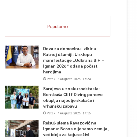
Popularno
Dova za domovinu i zikir u
Ratnoj džamiji: U sklopu
manifestacije „Odbrana BiH –
Igman 2026“ odana počast
herojima
Petak, 7 Augusta 2026, 17:24
Sarajevo u znaku spektakla:
Bentbaša Cliff Diving ponovo
okuplja najbolje skakače i
vrhunsku zabavu
Petak, 7 Augusta 2026, 17:16
Reisul-ulema Kavazović na
Igmanu: Bosna nije samo zemlja,
već ideja za koju se živi