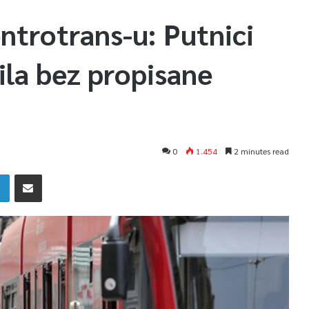
ntrotrans-u: Putnici
ila bez propisane
0
1.454
2 minutes read