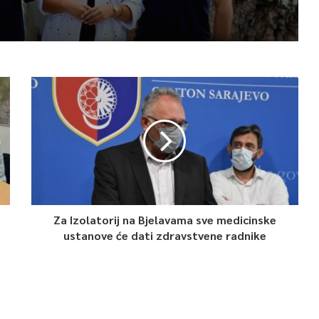
spisku ukupno 26
Za Izolatorij na Bjelavama sve medicinske
ustanove će dati zdravstvene radnike