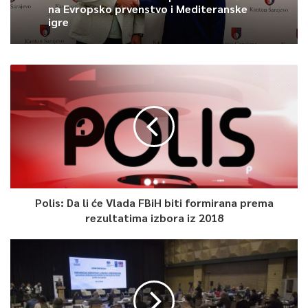
TI uočio 1.200 primjera potencijalne
Article Rating
zloupotrebe javnih resursa za promociju
Bh. plivačica Iman Avdić uz podršku
stranaka
Ministarstva kulture i sporta KS kreće
na Evropsko prvenstvo i Mediteranske
igre
Polis: Da li će Vlada FBiH biti formirana prema
rezultatima izbora iz 2018