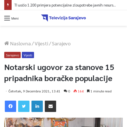
TI uočio 1.200 primjera potencijalne zloupotrebe javnih resursa za promociju stranaka
Meni
Naslovna
/
Vijesti
/
Sarajevo
Sarajevo
Vijesti
Notarski ugovor za stanove 15
pripadnika boračke populacije
Četvrtak, 9 Decembra 2021, 13:41
0
164
1 minute read