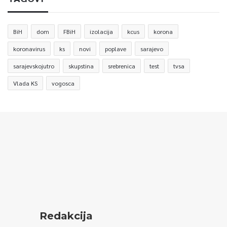
BiH
dom
FBiH
izolacija
kcus
korona
koronavirus
ks
novi
poplave
sarajevo
sarajevskojutro
skupstina
srebrenica
test
tvsa
Vlada KS
vogosca
Redakcija