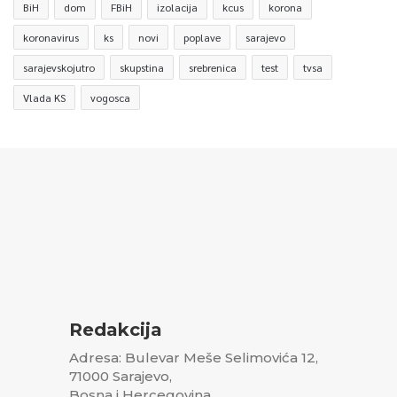
BiH
dom
FBiH
izolacija
kcus
korona
koronavirus
ks
novi
poplave
sarajevo
sarajevskojutro
skupstina
srebrenica
test
tvsa
Vlada KS
vogosca
Redakcija
Adresa: Bulevar Meše Selimovića 12,
71000 Sarajevo,
Bosna i Hercegovina