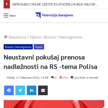
VATROGASCI CIVILNE ZAŠTITE KS UPUĆENI U KONJIC KAO ISPOMOĆ U GAŠENJU POŽARA
Meni
Naslovna
/
Vijesti
/
Bosna I Hercegovina
Bosna i Hercegovina
Vijesti
Neustavni pokušaj prenosa
nadležnosti na RS -tema Polisa
Petak, 11 Februara 2022, 13:08
0
299
Less than a minute