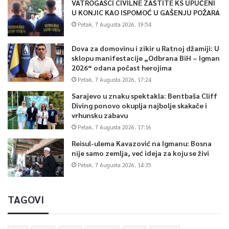
VATROGASCI CIVILNE ZAŠTITE KS UPUĆENI
U KONJIC KAO ISPOMOĆ U GAŠENJU POŽARA
Petak, 7 Augusta 2026, 19:54
Dova za domovinu i zikir u Ratnoj džamiji: U
sklopu manifestacije „Odbrana BiH – Igman
2026“ odana počast herojima
Petak, 7 Augusta 2026, 17:24
Sarajevo u znaku spektakla: Bentbaša Cliff
Diving ponovo okuplja najbolje skakače i
vrhunsku zabavu
Petak, 7 Augusta 2026, 17:16
Reisul-ulema Kavazović na Igmanu: Bosna
nije samo zemlja, već ideja za koju se živi
Petak, 7 Augusta 2026, 14:35
TAGOVI