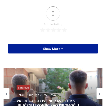
0
Article Rating
Show More
Sarajevo
Petak, 7 Augusta 2026, 19:54
VATROGASCI CIVILNE ZAŠTITE KS
UPUĆENI U KONJIC KAO ISPOMOĆ U