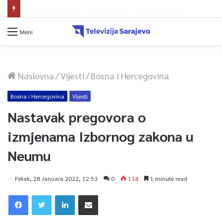
Avdić za TVSA: Sarajevo u avgustu centar regiona: Stižu lideri evropskih gradova
Meni
Naslovna
/
Vijesti
/
Bosna I Hercegovina
Bosna i Hercegovina
Vijesti
Nastavak pregovora o
izmjenama Izbornog zakona u
Neumu
Petak, 28 Januara 2022, 12:53
0
134
1 minute read