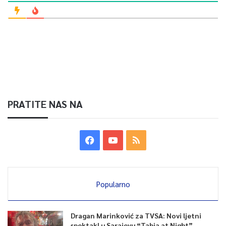
PRATITE NAS NA
Popularno
Dragan Marinković za TVSA: Novi ljetni
spektakl u Sarajevu “Tabia at Night”