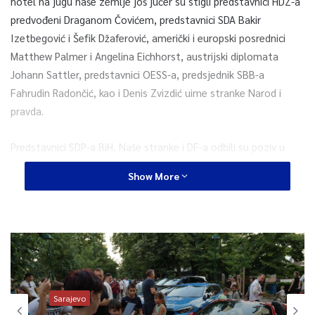
hotel na jugu naše zemlje još jučer su stigli predstavnici HDZ-a
predvođeni Draganom Čovićem, predstavnici SDA Bakir
Izetbegović i Šefik Džaferović, američki i europski posrednici
Matthew Palmer i Angelina Eichhorst, austrijski diplomata
Johann Sattler, predstavnici OESS-a, predsjednik SBB-a
Fahrudin Radončić, kao i Denis Zvizdić uime stranke Narod i
pravda.
Predstavnici SDP-a BiH, Naše stranke i DF-a odbili su poziv u
Neum.
Show More
Stavovi bosanskohercegovačkih političkih predstavnika do sada
su bili dijametralno suprotstavljeni, a teško je reći može li
medijacija međunarodnih predstavnika približiti stavove na
posljednjim pregovorima u sada već izbornoj godini.
Oči i uši domaće, ali i međunarodne javnosti usmjerene su u
Sarajevo
Neum gdje se u nedjelju očekuje odgovor na pitanje može li