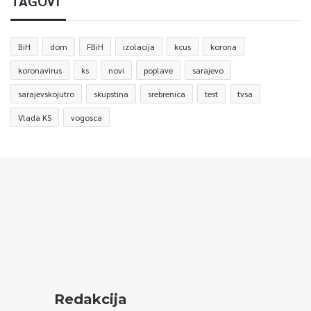
TAGOVI
BiH
dom
FBiH
izolacija
kcus
korona
koronavirus
ks
novi
poplave
sarajevo
sarajevskojutro
skupstina
srebrenica
test
tvsa
Vlada KS
vogosca
Redakcija