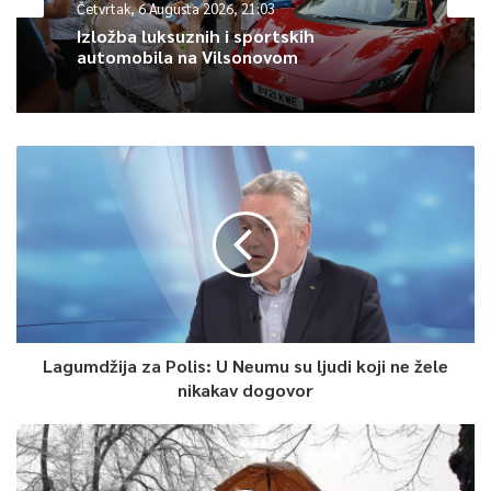
Četvrtak, 6 Augusta 2026, 21:03
ovaj grad ponuditi politički i izborni sporazum.
Izložba luksuznih i sportskih
automobila na Vilsonovom
Cijeli događaj odvija se iza zatvorenih vrata, potpuno zatvoren
za javnost i nepristupačan novinarima. Iz međunarodne
zajednice poručili su kako će rezultate pregovora otkriti po
završetku, i to priopćenjem za javnost.
0
Article Rating
Lagumdžija za Polis: U Neumu su ljudi koji ne žele
nikakav dogovor