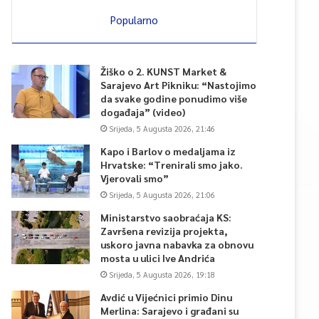
Popularno
Žiško o 2. KUNST Market &
Sarajevo Art Pikniku: “Nastojimo
da svake godine ponudimo više
događaja” (video)
Srijeda, 5 Augusta 2026, 21:46
Kapo i Barlov o medaljama iz
Hrvatske: “Trenirali smo jako.
Vjerovali smo”
Srijeda, 5 Augusta 2026, 21:06
Ministarstvo saobraćaja KS:
Završena revizija projekta,
uskoro javna nabavka za obnovu
mosta u ulici Ive Andrića
Srijeda, 5 Augusta 2026, 19:18
Avdić u Vijećnici primio Dinu
Merlina: Sarajevo i građani su