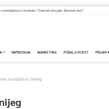
o medaljama iz Hrvatske: “Trenirali smo jako. Vjerovali smo”
A
IMPRESSUM
MARKETING
POŠALJI VIJEST
PRIJAVI
nas Susnježica I Snijeg
nijeg