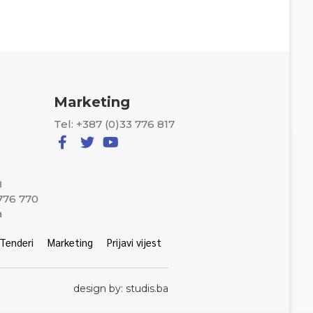
Marketing
Tel: +387 (0)33 776 817
8
 776 770
a
Tenderi
Marketing
Prijavi vijest
design by: studis.ba