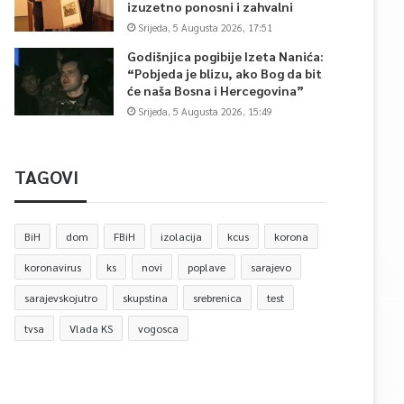
izuzetno ponosni i zahvalni
Srijeda, 5 Augusta 2026, 17:51
Godišnjica pogibije Izeta Nanića:
“Pobjeda je blizu, ako Bog da bit
će naša Bosna i Hercegovina”
Srijeda, 5 Augusta 2026, 15:49
TAGOVI
BiH
dom
FBiH
izolacija
kcus
korona
koronavirus
ks
novi
poplave
sarajevo
sarajevskojutro
skupstina
srebrenica
test
tvsa
Vlada KS
vogosca