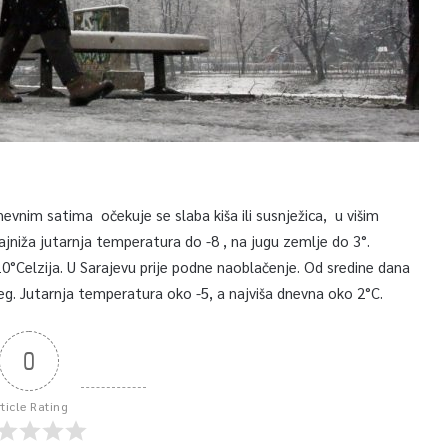
nevnim satima očekuje se slaba kiša ili susnježica, u višim
ajniža jutarnja temperatura do -8 , na jugu zemlje do 3°.
0°Celzija. U Sarajevu prije podne naoblačenje. Od sredine dana
ijeg. Jutarnja temperatura oko -5, a najviša dnevna oko 2°C.
0
rticle Rating