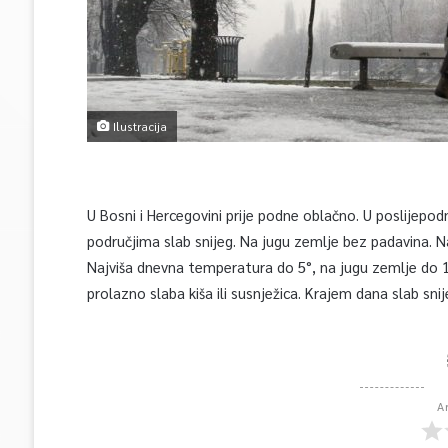
Ilustracija
U Bosni i Hercegovini prije podne oblačno. U poslijepod
područjima slab snijeg. Na jugu zemlje bez padavina. N
Najviša dnevna temperatura do 5°, na jugu zemlje do 1
prolazno slaba kiša ili susnježica. Krajem dana slab sn
A