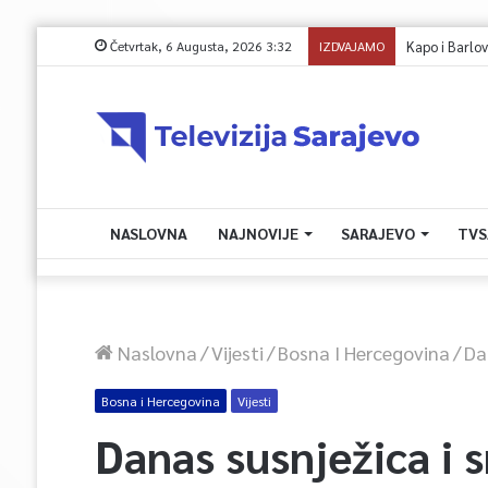
Četvrtak, 6 Augusta, 2026 3:32
IZDVAJAMO
Kapo i Barlov 
NASLOVNA
NAJNOVIJE
SARAJEVO
TVS
Naslovna
/
Vijesti
/
Bosna I Hercegovina
/
Da
Bosna i Hercegovina
Vijesti
Danas susnježica i s