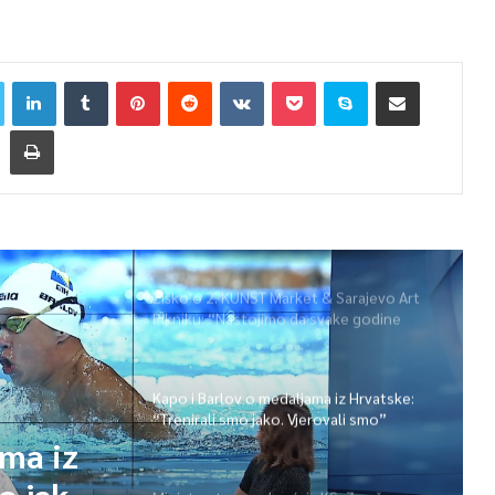
Žiško o 2. KUNST Market & Sarajevo Art
Pikniku: “Nastojimo da svake godine
ponudimo više događaja” (video)
Kapo i Barlov o medaljama iz Hrvatske:
“Trenirali smo jako. Vjerovali smo”
ama iz
o jako.