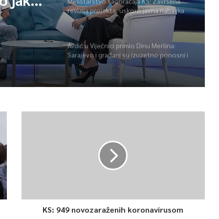
Ministarstvo saobraćaja KS: Završena
revizija projekta, uskoro javna nabavka
za obnovu mosta u ulici Ive Andrića
Avdić u Vijećnici primio Dinu Merlina:
Sarajevo i građani su izuzetno ponosni i
zahvalni
KS: 949 novozaraženih koronavirusom