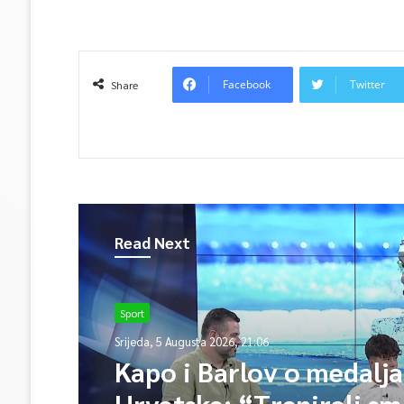
Facebook
Twitter
Share
Read Next
Sport
Srijeda, 5 Augusta 2026, 21:06
Kapo i Barlov o medalj
Hrvatske: “Trenirali sm