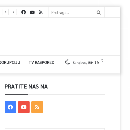
℃
19
 KORUPCIJU
TV RASPORED
Sarajevo, BiH
PRATITE NAS NA