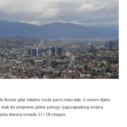
adu Bosne gdje lokalno može pasti malo kiše. U većem dijelu
slab do umjerene jačine južnog i jugozapadnog smjera.
jviša dnevna između 11 i 18 stepeni.