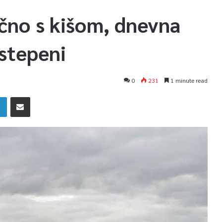
čno s kišom, dnevna
stepeni
0
231
1 minute read