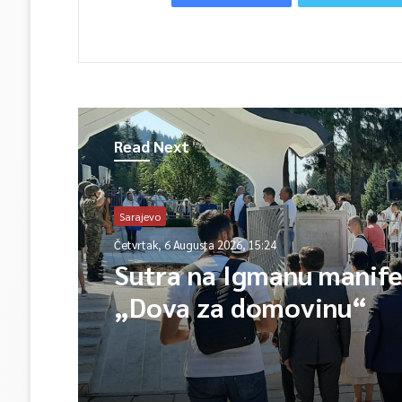
Read Next
Sarajevo
Četvrtak, 6 Augusta 2026, 15:24
Sutra na Igmanu manife
„Dova za domovinu“