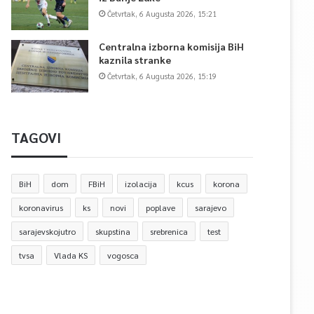
Četvrtak, 6 Augusta 2026, 15:21
Centralna izborna komisija BiH
kaznila stranke
Četvrtak, 6 Augusta 2026, 15:19
TAGOVI
BiH
dom
FBiH
izolacija
kcus
korona
koronavirus
ks
novi
poplave
sarajevo
sarajevskojutro
skupstina
srebrenica
test
tvsa
Vlada KS
vogosca