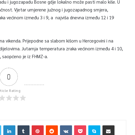
apadu i jugozapadu Bosne gdje lokalno može pasti malo kiše. U
čnost. Vjetar umjerene južnog i jugozapadnog smjera,
ka većinom između 3 i 9, a najviša dnevna između 12 i 19
a vikenda. Prijepodne sa slabom kišom u Hercegovini i na
 dijelovima. Jutarnja temperatura zraka većinom između 4 i 10,
, saopćeno je iz FHMZ-a.
0
rticle Rating