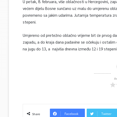
U petak, 8. februara, više oblačnosti u Hercegovini, z
većem dijelu Bosne sunčano uz malu do umjerenu obla
povremeno sa jakim udarima. Jutarnja temperatura zra
stepeni.
Umjereno od pretežno oblačno vrijeme bit će prvog dan
zapadu, a do kraja dana padavine se očekuju i ostalim
na jugu do 13, a najviša dnevna između 12 i 19 stepeni
A
Facebook
Twitter
Share