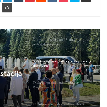
Festival u Centru od 15. do 20. augusta
u Hastahana parku
Sutra na Igmanu manifestacija „Dova za
domovinu“
stacija
FK Sarajevo dočekuje Radnik u
Vrapčićima
FK Željezničar sutra protiv BSK-a iz