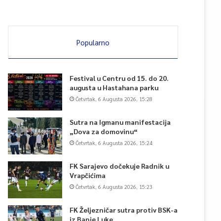
Popularno
Festival u Centru od 15. do 20.
augusta u Hastahana parku
Četvrtak, 6 Augusta 2026, 15:28
Sutra na Igmanu manifestacija
„Dova za domovinu“
Četvrtak, 6 Augusta 2026, 15:24
FK Sarajevo dočekuje Radnik u
Vrapčićima
Četvrtak, 6 Augusta 2026, 15:23
FK Željezničar sutra protiv BSK-a
iz Banje Luke