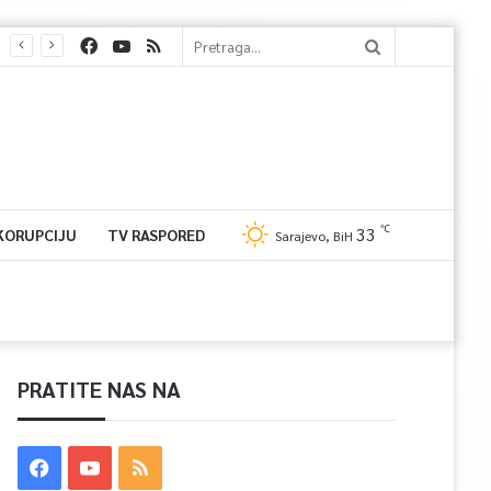
℃
33
 KORUPCIJU
TV RASPORED
Sarajevo, BiH
PRATITE NAS NA