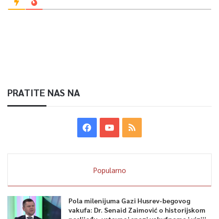
PRATITE NAS NA
Popularno
Pola milenijuma Gazi Husrev-begovog
vakufa: Dr. Senaid Zaimović o historijskom
naslijeđu, ustavnoj snazi vakufname i viziji