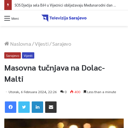
SOS Dječija sela BiH u Vijećnici obilježavaju Međunarodni dan mladih: Više od 200 zaposlenih i stambena podrška za osamostaljivanje
Meni
Naslovna
/
Vijesti
/
Sarajevo
Sarajevo
Vijesti
Masovna tučnjava na Dolac-
Malti
Utorak, 6 Februara 2024, 22:26
0
400
Less than a minute