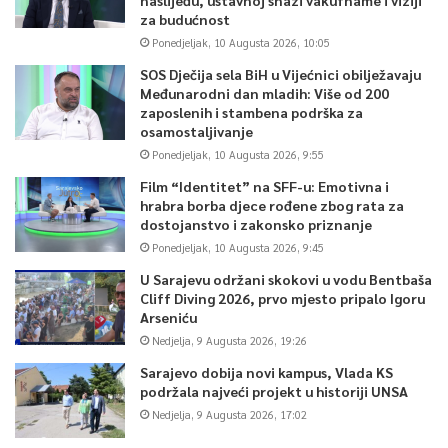
za budućnost
Ponedjeljak, 10 Augusta 2026, 10:05
SOS Dječija sela BiH u Vijećnici obilježavaju
Međunarodni dan mladih: Više od 200
zaposlenih i stambena podrška za
osamostaljivanje
Ponedjeljak, 10 Augusta 2026, 9:55
Film “Identitet” na SFF-u: Emotivna i
hrabra borba djece rođene zbog rata za
dostojanstvo i zakonsko priznanje
Ponedjeljak, 10 Augusta 2026, 9:45
U Sarajevu održani skokovi u vodu Bentbaša
Cliff Diving 2026, prvo mjesto pripalo Igoru
Arseniću
Nedjelja, 9 Augusta 2026, 19:26
Sarajevo dobija novi kampus, Vlada KS
podržala najveći projekt u historiji UNSA
Nedjelja, 9 Augusta 2026, 17:02