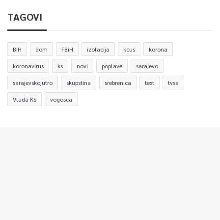
TAGOVI
BiH
dom
FBiH
izolacija
kcus
korona
koronavirus
ks
novi
poplave
sarajevo
sarajevskojutro
skupstina
srebrenica
test
tvsa
Vlada KS
vogosca