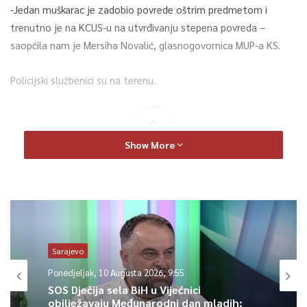
-Jedan muškarac je zadobio povrede oštrim predmetom i
trenutno je na KCUS-u na utvrđivanju stepena povreda –
saopćila nam je Mersiha Novalić, glasnogovornica MUP-a KS.
Policijski službenici su na terenu.
0
Show More
Article Rating
Sarajevo
Ponedjeljak, 10 Augusta 2026, 9:55
SOS Dječija sela BiH u Vijećnici
obilježavaju Međunarodni dan mladih: