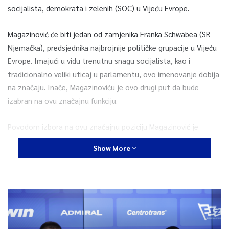
socijalista, demokrata i zelenih (SOC) u Vijeću Evrope.
Magazinović će biti jedan od zamjenika Franka Schwabea (SR
Njemačka), predsjednika najbrojnije političke grupacije u Vijeću
Evrope. Imajući u vidu trenutnu snagu socijalista, kao i
tradicionalno veliki uticaj u parlamentu, ovo imenovanje dobija
na značaju. Inače, Magazinoviću je ovo drugi put da bude
izabran na ovu značajnu funkciju.
Povodom izbora na ovu značajnu poziciju Magazinović je
izjavio da, iako ovo nije prvi put da ima čast biti dio
Show More
rukovodstva najjače političke grupe u Vijeću Evrope, kako kaže,
ovakve situacije za svakoga ko osjeća strast prema svom
poslu uvijek predstavljaju novi izazov.
– Živimo u politički veoma turbulentnom vremenu. Nekada je
to vidljivije na sjednicama Parlamenta Vijeća Evrope nego na