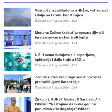
Više požara zabilježeno u HNŽ-u, vatrogasci
i dalje na terenu kod Konjica
Četvrtak, 6 Augusta 2026, 11:25
Muslera: Želimo kreirati prepoznatljiv stil
igre zasnovan na kontroli lopte
Četvrtak, 6 Augusta 2026, 11:24
U BiH nema slučajeva ciklosporijaze,
epidemija i dalje traje u SAD-u
Četvrtak, 6 Augusta 2026, 11:22
Zenički rudari već drugu noć iz protesta
prenoćili u jami Raspotočje
Četvrtak, 6 Augusta 2026, 10:48
Žiško o 2. KUNST Market & Sarajevo Art
Pikniku: “Nastojimo da svake godine
ponudimo više događaja” (video)