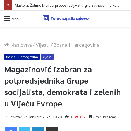
Muslera: Želimo kreirati prepoznatljiv stil igre zasnovan na kontroli lopte
Meni
Naslovna
/
Vijesti
/
Bosna I Hercegovina
Bosna i Hercegovina
Vijesti
Magazinović izabran za
potpredsjednika Grupe
socijalista, demokrata i zelenih
u Vijeću Evrope
Četvrtak, 25 Januara 2024, 10:20
0
137
2 minutes read