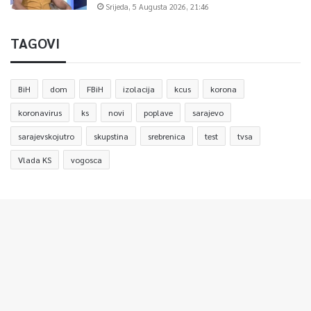
Srijeda, 5 Augusta 2026, 21:46
TAGOVI
BiH
dom
FBiH
izolacija
kcus
korona
koronavirus
ks
novi
poplave
sarajevo
sarajevskojutro
skupstina
srebrenica
test
tvsa
Vlada KS
vogosca