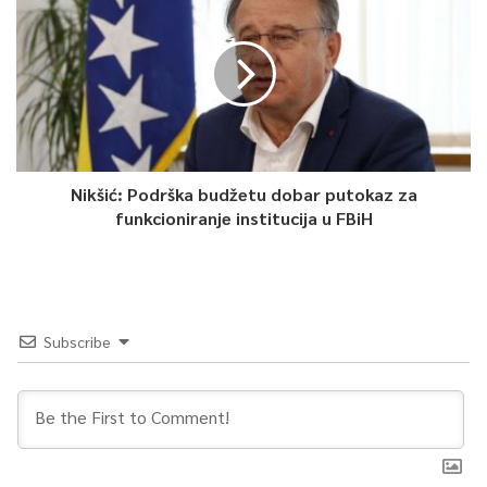
evropska kuća ljudskih prava, a ja dolazim iz države gdje su
ljudska prava ogromnog broja ljudi narušena samim Ustavom.
Pa i ja sam jedan od onih ljudi koji se u Bosni i Hercegovini ne
mogu kandidovati za Predsjedništvo BiH. O ustavnoj
diskriminaciji građana sam govorio i govorit ću bez zadrške. Bez
ispravljanja te diskriminacije i poštivanja presuda Evropskog
Nikšić: Podrška budžetu dobar putokaz za
suda za ljudska prava sve drugo nema smisla – izjavio je
funkcioniranje institucija u FBiH
Magazinović.
Saša Magazinović je duži vremenski period prisutan u
međunarodnoj politici. Trenutno je predsjedavajući bh
delegacije u PSVE, član je Predsjedništva Partije evropskih
Subscribe
socijalista, te je član i rukovodstva Globalnog vijeća za mir i
toleranciju, saopćeno je iz
Sektora za odnose s javnošću PSBiH.