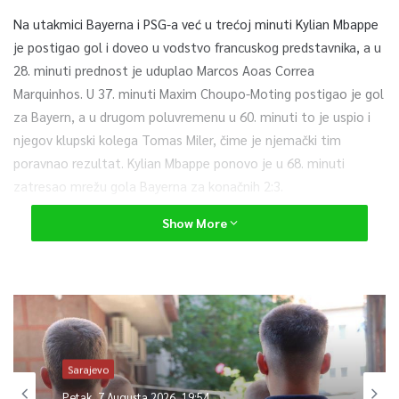
Na utakmici Bayerna i PSG-a već u trećoj minuti Kylian Mbappe
je postigao gol i doveo u vodstvo francuskog predstavnika, a u
28. minuti prednost je uduplao Marcos Aoas Correa
Marquinhos. U 37. minuti Maxim Choupo-Moting postigao je gol
za Bayern, a u drugom poluvremenu u 60. minuti to je uspio i
njegov klupski kolega Tomas Miler, čime je njemački tim
poravnao rezultat. Kylian Mbappe ponovo je u 68. minuti
zatresao mrežu gola Bayerna za konačnih 2:3.
Show More
U susretu Porta i Chelseaja, Mason Mount je u 32. minuti
doveo u vodstvo goste iz Londona. Prednost je povećao Ben
Chilwell u 85. minuti, a to je bio i konačan rezultat ovog duela.
U preostalim odigranim utakmicama preostala četiri tima koja
su se plasirala u četvrtfinale Manchester City je slavio protiv
Borussije Dortmund s 2:1, dok je Real Madrid pobijedio
Sarajevo
Liverpool rezultatom 3:1. Ovi timovi igraće revanše 14. aprila,
Petak, 7 Augusta 2026, 19:54