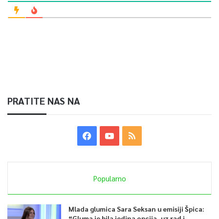
PRATITE NAS NA
Popularno
Mlada glumica Sara Seksan u emisiji Špica:
“Gluma je bila jedina opcija, uz rad i