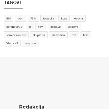
TAGOVI
BiH
dom
FBiH
izolacija
kcus
korona
koronavirus
ks
novi
poplave
sarajevo
sarajevskojutro
skupstina
srebrenica
test
tvsa
Vlada KS
vogosca
Redakcija