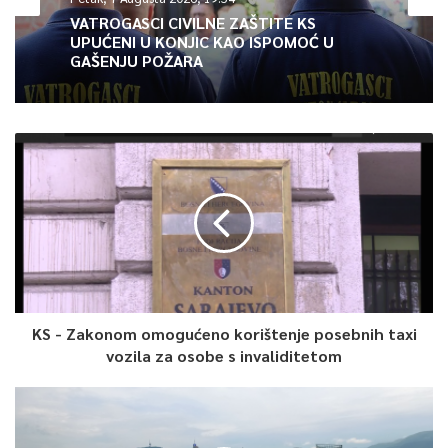
dok će timovi koji su sinoć odmjerili snage uzvratne utakmice
VATROGASCI CIVILNE ZAŠTITE KS
UPUĆENI U KONJIC KAO ISPOMOĆ U
igrati dan ranije, 13. aprila.
GAŠENJU POŽARA
0
Article Rating
KS - Zakonom omogućeno korištenje posebnih taxi
vozila za osobe s invaliditetom