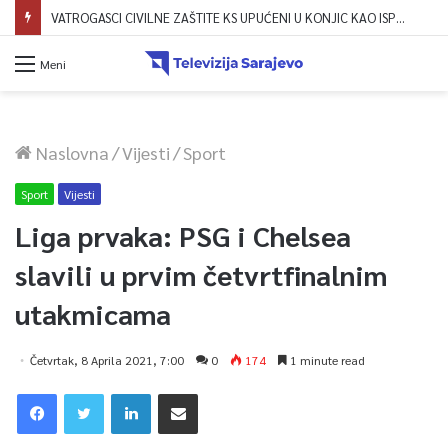
VATROGASCI CIVILNE ZAŠTITE KS UPUĆENI U KONJIC KAO ISPOMOĆ U GAŠENJU POŽARA
Meni
Naslovna
/
Vijesti
/
Sport
Sport
Vijesti
Liga prvaka: PSG i Chelsea
slavili u prvim četvrtfinalnim
utakmicama
Četvrtak, 8 Aprila 2021, 7:00
0
174
1 minute read