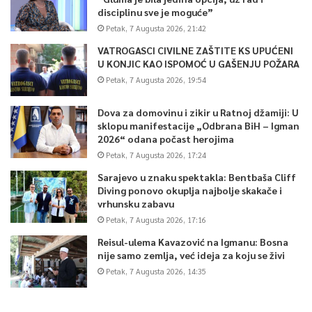
disciplinu sve je moguće”
Petak, 7 Augusta 2026, 21:42
VATROGASCI CIVILNE ZAŠTITE KS UPUĆENI
U KONJIC KAO ISPOMOĆ U GAŠENJU POŽARA
Petak, 7 Augusta 2026, 19:54
Dova za domovinu i zikir u Ratnoj džamiji: U
sklopu manifestacije „Odbrana BiH – Igman
2026“ odana počast herojima
Petak, 7 Augusta 2026, 17:24
Sarajevo u znaku spektakla: Bentbaša Cliff
Diving ponovo okuplja najbolje skakače i
vrhunsku zabavu
Petak, 7 Augusta 2026, 17:16
Reisul-ulema Kavazović na Igmanu: Bosna
nije samo zemlja, već ideja za koju se živi
Petak, 7 Augusta 2026, 14:35