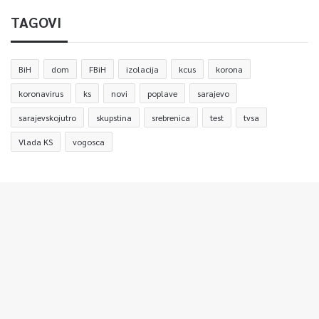
TAGOVI
BiH
dom
FBiH
izolacija
kcus
korona
koronavirus
ks
novi
poplave
sarajevo
sarajevskojutro
skupstina
srebrenica
test
tvsa
Vlada KS
vogosca