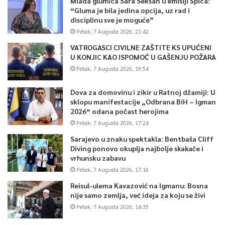
Mlada glumica Sara Seksan u emisiji Špica:
“Gluma je bila jedina opcija, uz rad i
disciplinu sve je moguće”
Petak, 7 Augusta 2026, 21:42
VATROGASCI CIVILNE ZAŠTITE KS UPUĆENI
U KONJIC KAO ISPOMOĆ U GAŠENJU POŽARA
Petak, 7 Augusta 2026, 19:54
Dova za domovinu i zikir u Ratnoj džamiji: U
sklopu manifestacije „Odbrana BiH – Igman
2026“ odana počast herojima
Petak, 7 Augusta 2026, 17:24
Sarajevo u znaku spektakla: Bentbaša Cliff
Diving ponovo okuplja najbolje skakače i
vrhunsku zabavu
Petak, 7 Augusta 2026, 17:16
Reisul-ulema Kavazović na Igmanu: Bosna
nije samo zemlja, već ideja za koju se živi
Petak, 7 Augusta 2026, 14:35