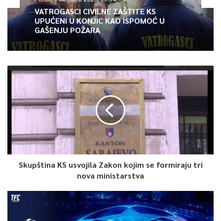
VATROGASCI CIVILNE ZAŠTITE KS
UPUĆENI U KONJIC KAO ISPOMOĆ U
Skupština Kantona Sarajevo danas je također usvojila Zakon o
GAŠENJU POŽARA
izmjenama i dopunama Zakona o organizaciji i djelokrugu
organa uprave i upravnih organizacija Kantona Sarajevo.
Ovaj zakon prvi put je donesen u decembru 2020. godine da bi
odmah nakon toga, po apelaciji premijera FBiH, bio upućen na
ocjenu ustavnosti. Ustavni sud FBiH donio je presudu kojom je
utvrđeno da navedeni zakon nije u skladu s Ustavom FBiH,
odnosno da prilikom njegovog usvajanja nisu ispoštovane sve
procedure, tj. da nije proveden u skladu s Poslovnikom
Skupštine KS, saopćeno je iz Službi za protokol i press KS.
Skupština KS usvojila Zakon kojim se formiraju tri
nova ministarstva
0
Article Rating