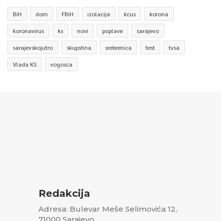
BiH
dom
FBiH
izolacija
kcus
korona
koronavirus
ks
novi
poplave
sarajevo
sarajevskojutro
skupstina
srebrenica
test
tvsa
Vlada KS
vogosca
Redakcija
Adresa: Bulevar Meše Selimovića 12,
71000 Sarajevo,