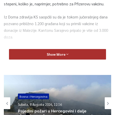
stepeni, koliko je, naprimjer, potrebno za Pfizerovu vakcinu.
Iz Doma zdravlja KS saopćili su da je tokom jučerašnjeg dana
pozvano približno 1.200 građana koji su primili vakcine iz
donacije iz Malezije. Kantonu Sarajevo pripalo je više od 3.000
doza.
0
Show More
Article Rating
Bosna i Hercegovina
Subota, 8 Augusta 2026, 12:16
Pojedini požari u Hercegovini i dalje