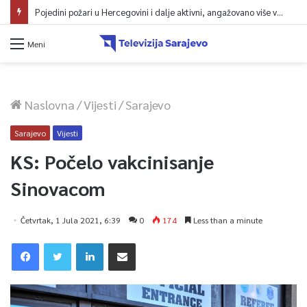
Pojedini požari u Hercegovini i dalje aktivni, angažovano više vatrogasaca i helikopter
Meni
Naslovna
/
Vijesti
/
Sarajevo
Sarajevo
Vijesti
KS: Počelo vakcinisanje
Sinovacom
Četvrtak, 1 Jula 2021, 6:39
0
174
Less than a minute