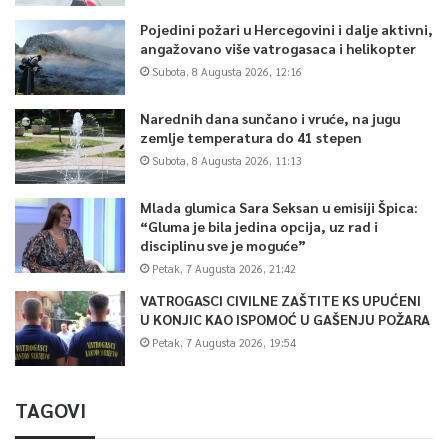
Pojedini požari u Hercegovini i dalje aktivni,
angažovano više vatrogasaca i helikopter
Subota, 8 Augusta 2026, 12:16
Narednih dana sunčano i vruće, na jugu
zemlje temperatura do 41 stepen
Subota, 8 Augusta 2026, 11:13
Mlada glumica Sara Seksan u emisiji Špica:
“Gluma je bila jedina opcija, uz rad i
disciplinu sve je moguće”
Petak, 7 Augusta 2026, 21:42
VATROGASCI CIVILNE ZAŠTITE KS UPUĆENI
U KONJIC KAO ISPOMOĆ U GAŠENJU POŽARA
Petak, 7 Augusta 2026, 19:54
TAGOVI