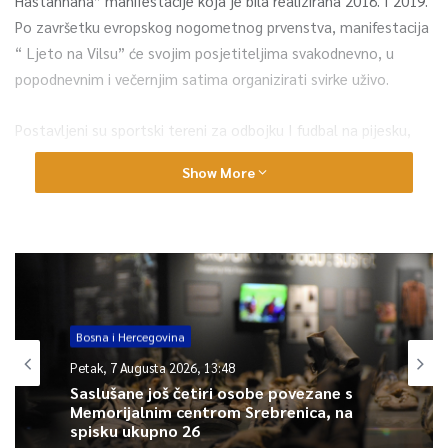
Hastanhana” manifestacije koja je bila realizirana 2018. I 2019.
Po završetku evropskog nogometnog prvenstva, manifestacija
“ Ljeto na Vilsu” će svojim posjetiteljima svakodnevno, u
popodnevnim i večernjim satima organizirati svirke uživo.
Postavljeni su sportski tereni za odbojku I fudbal na pijesku,
mali nogomet I košarku
Show More
0
Article Rating
Bosna i Hercegovina
Petak, 7 Augusta 2026, 13:48
Saslušane još četiri osobe povezane s
Memorijalnim centrom Srebrenica, na
spisku ukupno 26