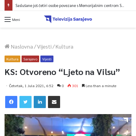
Saslušane još četiri osobe povezane s Memorijalnim centrom Srebrenica, na spisku ukupno 26
Meni
Naslovna
/
Vijesti
/
Kultura
Kultura
Sarajevo
Vijesti
KS: Otvoreno “Ljeto na Vilsu”
Četvrtak, 1 Jula 2021, 6:52
0
301
Less than a minute