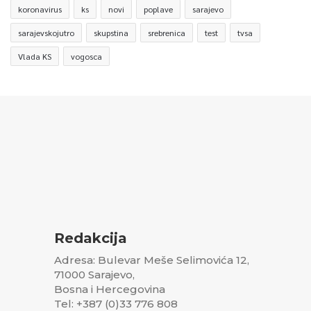
koronavirus
ks
novi
poplave
sarajevo
sarajevskojutro
skupstina
srebrenica
test
tvsa
Vlada KS
vogosca
Redakcija
Adresa: Bulevar Meše Selimovića 12,
71000 Sarajevo,
Bosna i Hercegovina
Tel: +387 (0)33 776 808