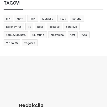
TAGOVI
BiH
dom
FBiH
izolacija
kcus
korona
koronavirus
ks
novi
poplave
sarajevo
sarajevskojutro
skupstina
srebrenica
test
tvsa
Vlada KS
vogosca
Redakcija