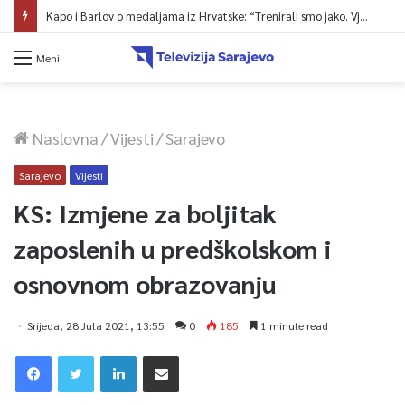
Kapo i Barlov o medaljama iz Hrvatske: “Trenirali smo jako. Vjerovali smo”
Meni
Naslovna
/
Vijesti
/
Sarajevo
Sarajevo
Vijesti
KS: Izmjene za boljitak
zaposlenih u predškolskom i
osnovnom obrazovanju
Srijeda, 28 Jula 2021, 13:55
0
185
1 minute read