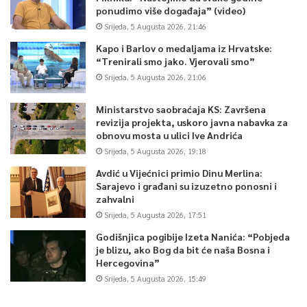
ponudimo više događaja” (video)
Srijeda, 5 Augusta 2026, 21:46
Kapo i Barlov o medaljama iz Hrvatske:
“Trenirali smo jako. Vjerovali smo”
Srijeda, 5 Augusta 2026, 21:06
Ministarstvo saobraćaja KS: Završena
revizija projekta, uskoro javna nabavka za
obnovu mosta u ulici Ive Andrića
Srijeda, 5 Augusta 2026, 19:18
Avdić u Vijećnici primio Dinu Merlina:
Sarajevo i građani su izuzetno ponosni i
zahvalni
Srijeda, 5 Augusta 2026, 17:51
Godišnjica pogibije Izeta Nanića: “Pobjeda
je blizu, ako Bog da bit će naša Bosna i
Hercegovina”
Srijeda, 5 Augusta 2026, 15:49