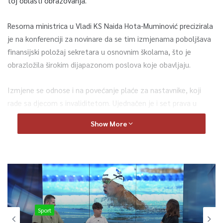
toj oblasti obrazovanja.
Resorna ministrica u Vladi KS Naida Hota-Muminović precizirala
je na konferenciji za novinare da se tim izmjenama poboljšava
finansijski položaj sekretara u osnovnim školama, što je
obrazložila širokim dijapazonom poslova koje obavljaju.
Izmjene se odnose i na povećanje plaće za nastavnike, koji
rade sa djecom s invaliditetom. Ujednačen je i set prava u
kontekstu godišnjih odmora za bibliotekare i socijalne
Show More
djelatnike. Određene izmjene su, rečeno je, i tehničke prirode.
Po riječima ministrice, novac za realizaciju dogovorenog u
periodu do kraja kalendarske godine bit će osiguran
preusmjeravanjem, iz projekata koji ponajviše zbog pandemije
zasad ne mogu biti realizirani do kraja. Na godišnjem nivou,
budžetom će biti predviđene sve obaveze preuzete izmjenama
Sport
i dopunama tog kolektivnog ugovora.