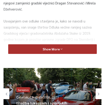
njegovi zamjenici gradski vijećnici Dragan Stevanović i Mirela
Džehverović.
Usvajanjem ove odluke stavljena je, kako se navodi u
saopćenju, van snage štetna Odluka većine ranijeg saziva
Gradskog vijeća i gradonačelnika Abdulaha Skake iz 2019.
godine kojom je prostor upravne zgrade DPO na Skenderiji i
statutarno sjedište Grada bez naknade i refundacije ustupio
Show More
Parlamentu FBIH i tako ostavio Grad bez statutarnog sjedišta
i vrijedne imovine na koju Grad polaže pravo i bez ikakve
obaveze Parlamenta FBiH da Gradu refundira višemilionska
sredstva uložena u objekat DPO.
– Stavljanjem van snage ove štetne Odluke većina novog
saziva Gradskog vijeća je ispunila svoju obavezu da kao gradski
Sarajevo
vijećnici brinu o imovini i imovinskim interesima Grada, da
Četvrtak, 6 Augusta 2026, 21:03
poštuju Statut Grada na čije poštivanje su i položili zakletvu, a
Izložba luksuznih i sportskih