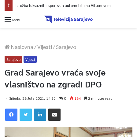
Izložba luksuznih i sportskih automobila na Vilsonovom
Meni
Naslovna
/
Vijesti
/
Sarajevo
Sarajevo
Vijesti
Grad Sarajevo vraća svoje
vlasništvo na zgradi DPO
Srijeda, 28 Jula 2021, 14:35
0
184
2 minutes read