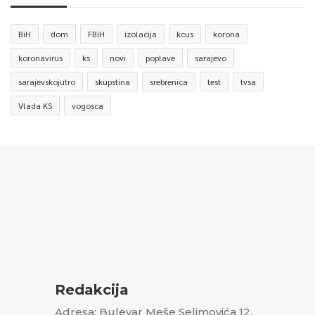
BiH
dom
FBiH
izolacija
kcus
korona
koronavirus
ks
novi
poplave
sarajevo
sarajevskojutro
skupstina
srebrenica
test
tvsa
Vlada KS
vogosca
Redakcija
Adresa: Bulevar Meše Selimovića 12,