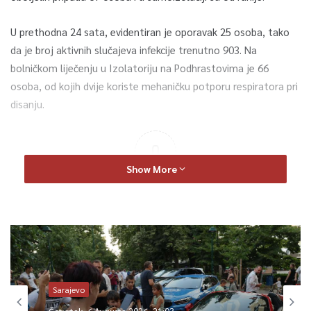
U prethodna 24 sata, evidentiran je oporavak 25 osoba, tako
da je broj aktivnih slučajeva infekcije trenutno 903. Na
bolničkom liječenju u Izolatoriju na Podhrastovima je 66
osoba, od kojih dvije koriste mehaničku potporu respiratora pri
disanju.
0
Show More
Article Rating
Sarajevo