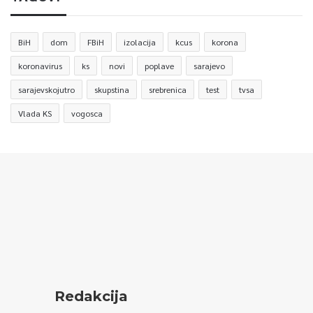
BiH
dom
FBiH
izolacija
kcus
korona
koronavirus
ks
novi
poplave
sarajevo
sarajevskojutro
skupstina
srebrenica
test
tvsa
Vlada KS
vogosca
Redakcija