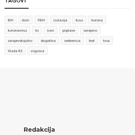
TAGOVI
BiH
dom
FBiH
izolacija
kcus
korona
koronavirus
ks
novi
poplave
sarajevo
sarajevskojutro
skupstina
srebrenica
test
tvsa
Vlada KS
vogosca
Redakcija