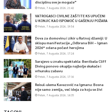
disciplinu sve je moguće”
Petak, 7 Augusta 2026, 21:42
VATROGASCI CIVILNE ZAŠTITE KS UPUĆENI
U KONJIC KAO ISPOMOĆ U GAŠENJU POŽARA
Petak, 7 Augusta 2026, 19:54
Dova za domovinu i zikir u Ratnoj džamiji: U
sklopu manifestacije „Odbrana BiH – Igman
2026“ odana počast herojima
Petak, 7 Augusta 2026, 17:24
Sarajevo u znaku spektakla: Bentbaša Cliff
Diving ponovo okuplja najbolje skakače i
vrhunsku zabavu
Petak, 7 Augusta 2026, 17:16
Reisul-ulema Kavazović na Igmanu: Bosna
nije samo zemlja, već ideja za koju se živi
Petak, 7 Augusta 2026, 14:35