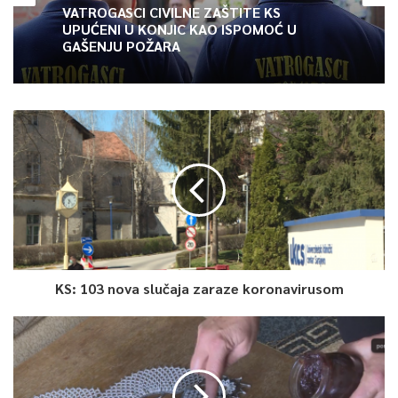
VATROGASCI CIVILNE ZAŠTITE KS
UPUĆENI U KONJIC KAO ISPOMOĆ U
GAŠENJU POŽARA
KS: 103 nova slučaja zaraze koronavirusom