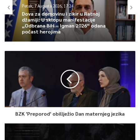
Petak, 7 Augusta 2026, 17:24
Dova za domovinu i zikir u Ratnoj
džamiji: U sklopu manifestacije
„Odbrana BiH – Igman 2026“ odana
počast herojima
BZK 'Preporod' obillježio Dan maternjeg jezika