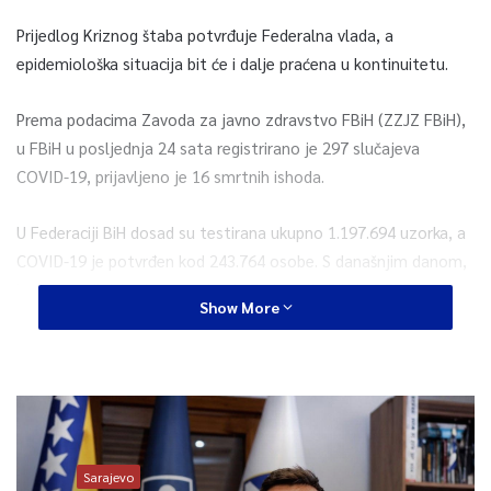
Prijedlog Kriznog štaba potvrđuje Federalna vlada, a
epidemiološka situacija bit će i dalje praćena u kontinuitetu.
Prema podacima Zavoda za javno zdravstvo FBiH (ZZJZ FBiH),
u FBiH u posljednja 24 sata registrirano je 297 slučajeva
COVID-19, prijavljeno je 16 smrtnih ishoda.
U Federaciji BiH dosad su testirana ukupno 1.197.694 uzorka, a
COVID-19 je potvrđen kod 243.764 osobe. S današnjim danom,
broj smrtnih ishoda na području Federacije BiH je 8.573.
Show More
0
Article Rating
Sarajevo