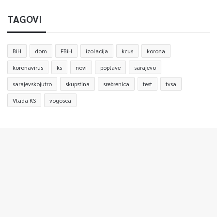
TAGOVI
BiH
dom
FBiH
izolacija
kcus
korona
koronavirus
ks
novi
poplave
sarajevo
sarajevskojutro
skupstina
srebrenica
test
tvsa
Vlada KS
vogosca