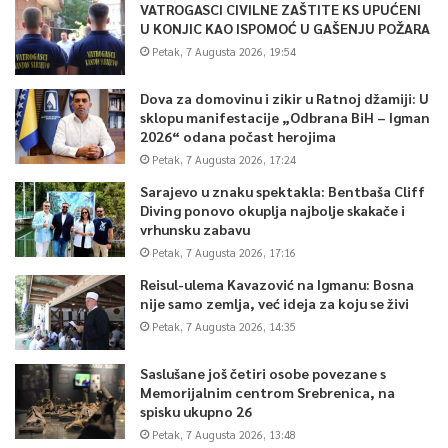
VATROGASCI CIVILNE ZAŠTITE KS UPUĆENI
U KONJIC KAO ISPOMOĆ U GAŠENJU POŽARA
Petak, 7 Augusta 2026, 19:54
Dova za domovinu i zikir u Ratnoj džamiji: U
sklopu manifestacije „Odbrana BiH – Igman
2026“ odana počast herojima
Petak, 7 Augusta 2026, 17:24
Sarajevo u znaku spektakla: Bentbaša Cliff
Diving ponovo okuplja najbolje skakače i
vrhunsku zabavu
Petak, 7 Augusta 2026, 17:16
Reisul-ulema Kavazović na Igmanu: Bosna
nije samo zemlja, već ideja za koju se živi
Petak, 7 Augusta 2026, 14:35
Saslušane još četiri osobe povezane s
Memorijalnim centrom Srebrenica, na
spisku ukupno 26
Petak, 7 Augusta 2026, 13:48