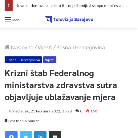
Dova za domovinu i zikir u Ratnoj džamiji: U sklopu manifestacije „Odbrana BiH – Igman 2026“ odana počast herojima
Meni
Naslovna
/
Vijesti
/
Bosna I Hercegovina
Bosna i Hercegovina
Vijesti
Krizni štab Federalnog
ministarstva zdravstva sutra
objavljuje ublažavanje mjera
Ponedjeljak, 21 Februara 2022, 18:28
0
160
Less than a minute