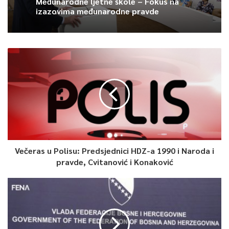
Međunarodne ljetne škole – Fokus na
Hota-Muminović kazala je da voljeti svoj maternji jezik,
izazovima međunarodne pravde
govoriti ga, služiti se njim u suštini ne znači ugrožavati
drugoga.
– Što prije spoznamo to svi u BiH to će biti mjera da nam
svima bude dobro – kazala je Hota -Muminović.
Ona je ocijenila da je maternji jezik onaj jezik što u nas usade
majke, to je prvi jezik koji čujemo, koji prepoznajemo, na koji
reagujemo…
Večeras u Polisu: Predsjednici HDZ-a 1990 i Naroda i
0
pravde, Cvitanović i Konaković
Article Rating