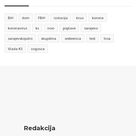
BiH
dom
FBiH
izolacija
kcus
korona
koronavirus
ks
novi
poplave
sarajevo
sarajevskojutro
skupstina
srebrenica
test
tvsa
Vlada KS
vogosca
Redakcija