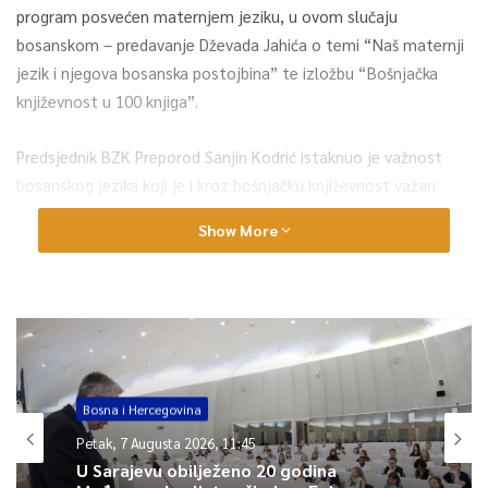
program posvećen maternjem jeziku, u ovom slučaju
bosanskom – predavanje Dževada Jahića o temi “Naš maternji
jezik i njegova bosanska postojbina” te izložbu “Bošnjačka
književnost u 100 knjiga”.
Predsjednik BZK Preporod Sanjin Kodrić istaknuo je važnost
bosanskog jezika koji je i kroz bošnjačku književnost važan
aspekt djelovanja i rada BZK “Preporod”.
Show More
On je podsjetio da je u toku rad na novom pravopisu
Bosanskog jezika, te da se predavanjem jednog ad autora
Dževada Jahića želi skrenuti pažnja na maternji jezik, potaknuti
jedan kreativniji, obzirniji odnos prema jeziku kao sredstvu
javnoga komuniciranja ali isto tako i prema jeziku kao mediju
književnog stvaranja.
Bosna i Hercegovina
Petak, 7 Augusta 2026, 11:45
Ministrica za odgoj i obrazovanje Kantona Sarajevo Naida
U Sarajevu obilježeno 20 godina