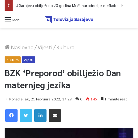
U Sarajevu počelo saobraćati 10 novih ISUZU autobusa
Meni
Naslovna
/
Vijesti
/
Kultura
Kultura
Vijesti
BZK ‘Preporod’ obillježio Dan
maternjeg jezika
Ponedjeljak, 21 Februara 2022, 17:29
0
145
1 minute read