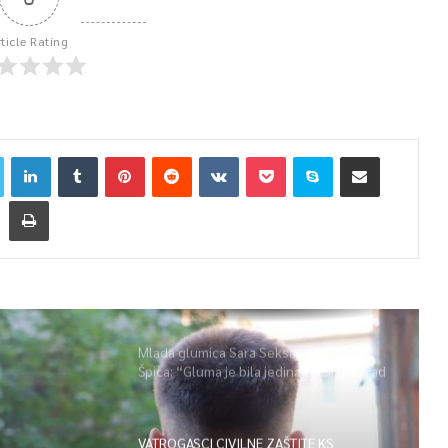
rticle Rating
Mlada glumica Sara Seksan u emisiji
Špica: “Gluma je bila jedina opcija, uz rad
i disciplinu sve je moguće”
VATROGASCI CIVILNE ZAŠTITE KS