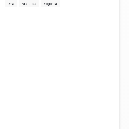
tvsa
Vlada KS
vogosca