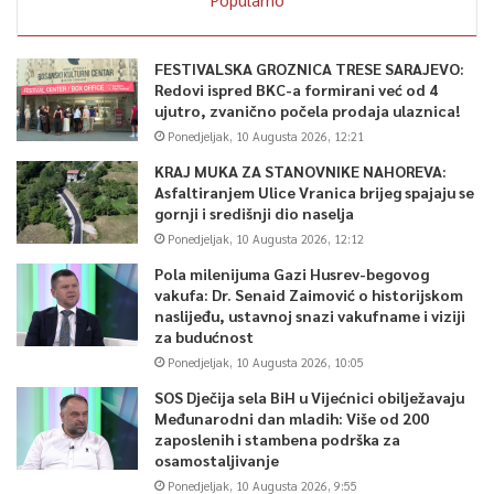
FESTIVALSKA GROZNICA TRESE SARAJEVO:
Redovi ispred BKC-a formirani već od 4
ujutro, zvanično počela prodaja ulaznica!
Ponedjeljak, 10 Augusta 2026, 12:21
KRAJ MUKA ZA STANOVNIKE NAHOREVA:
Asfaltiranjem Ulice Vranica brijeg spajaju se
gornji i središnji dio naselja
Ponedjeljak, 10 Augusta 2026, 12:12
Pola milenijuma Gazi Husrev-begovog
vakufa: Dr. Senaid Zaimović o historijskom
naslijeđu, ustavnoj snazi vakufname i viziji
za budućnost
Ponedjeljak, 10 Augusta 2026, 10:05
SOS Dječija sela BiH u Vijećnici obilježavaju
Međunarodni dan mladih: Više od 200
zaposlenih i stambena podrška za
osamostaljivanje
Ponedjeljak, 10 Augusta 2026, 9:55