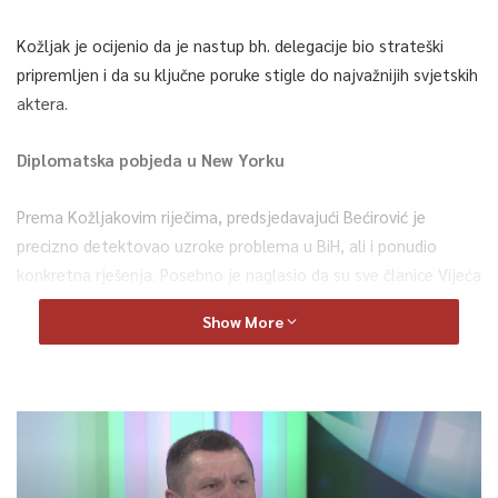
Kožljak je ocijenio da je nastup bh. delegacije bio strateški
pripremljen i da su ključne poruke stigle do najvažnijih svjetskih
aktera.
Diplomatska pobjeda u New Yorku
Prema Kožljakovim riječima, predsjedavajući Bećirović je
precizno detektovao uzroke problema u BiH, ali i ponudio
konkretna rješenja. Posebno je naglasio da su sve članice Vijeća
sigurnosti, izuzev Ruske Federacije, pružile nepodijeljenu
Show More
podršku suverenitetu i teritorijalnom integritetu Bosne i
Hercegovine.
Oštra poruka susjedima: „Nema crtanja etničkih karata“
Komentarišući reakcije predstavnika Hrvatske i Srbije, Kožljak je
Sarajevo