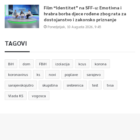
Film “Identitet” na SFF-u: Emotivna i
hrabra borba djece rođene zbog rata za
dostojanstvo i zakonsko priznanje
Ponedjeljak, 10 Augusta 2026, 9:45
TAGOVI
BiH
dom
FBiH
izolacija
kcus
korona
koronavirus
ks
novi
poplave
sarajevo
sarajevskojutro
skupstina
srebrenica
test
tvsa
Vlada KS
vogosca