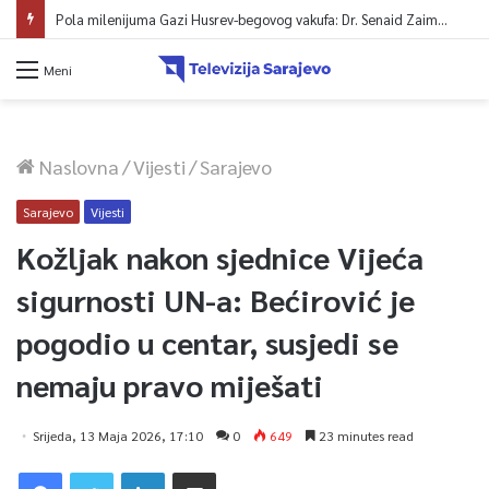
Pola milenijuma Gazi Husrev-begovog vakufa: Dr. Senaid Zaimović o historijskom naslijeđu, ustavnoj snazi vakufname i viziji za budućnost
Meni
Naslovna
/
Vijesti
/
Sarajevo
Sarajevo
Vijesti
Kožljak nakon sjednice Vijeća
sigurnosti UN-a: Bećirović je
pogodio u centar, susjedi se
nemaju pravo miješati
Srijeda, 13 Maja 2026, 17:10
0
649
23 minutes read