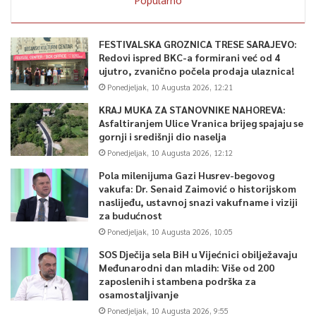
FESTIVALSKA GROZNICA TRESE SARAJEVO:
Redovi ispred BKC-a formirani već od 4
ujutro, zvanično počela prodaja ulaznica!
Ponedjeljak, 10 Augusta 2026, 12:21
KRAJ MUKA ZA STANOVNIKE NAHOREVA:
Asfaltiranjem Ulice Vranica brijeg spajaju se
gornji i središnji dio naselja
Ponedjeljak, 10 Augusta 2026, 12:12
Pola milenijuma Gazi Husrev-begovog
vakufa: Dr. Senaid Zaimović o historijskom
naslijeđu, ustavnoj snazi vakufname i viziji
za budućnost
Ponedjeljak, 10 Augusta 2026, 10:05
SOS Dječija sela BiH u Vijećnici obilježavaju
Međunarodni dan mladih: Više od 200
zaposlenih i stambena podrška za
osamostaljivanje
Ponedjeljak, 10 Augusta 2026, 9:55