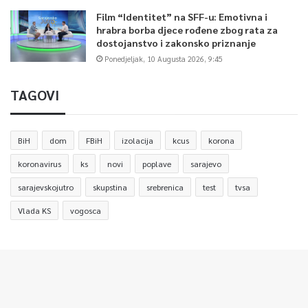
Film “Identitet” na SFF-u: Emotivna i
hrabra borba djece rođene zbog rata za
dostojanstvo i zakonsko priznanje
Ponedjeljak, 10 Augusta 2026, 9:45
TAGOVI
BiH
dom
FBiH
izolacija
kcus
korona
koronavirus
ks
novi
poplave
sarajevo
sarajevskojutro
skupstina
srebrenica
test
tvsa
Vlada KS
vogosca