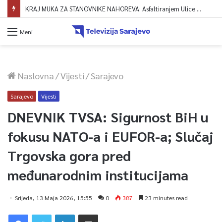
KRAJ MUKA ZA STANOVNIKE NAHOREVA: Asfaltiranjem Ulice Vranica brijeg spajaju se gornji i središnji dio naselja
Meni
Naslovna
/
Vijesti
/
Sarajevo
Sarajevo
Vijesti
DNEVNIK TVSA: Sigurnost BiH u
fokusu NATO-a i EUFOR-a; Slučaj
Trgovska gora pred
međunarodnim institucijama
Srijeda, 13 Maja 2026, 15:55
0
387
23 minutes read