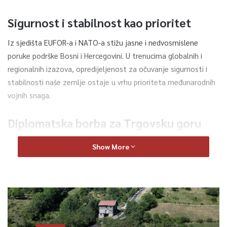
Sigurnost i stabilnost kao prioritet
Iz sjedišta EUFOR-a i NATO-a stižu jasne i nedvosmislene
poruke podrške Bosni i Hercegovini. U trenucima globalnih i
regionalnih izazova, opredijeljenost za očuvanje sigurnosti i
stabilnosti naše zemlje ostaje u vrhu prioriteta međunarodnih
vojnih snaga.
Diplomatska borba za Trgovsku goru
Dugogodišnji spor između Bosne i Hercegovine i Hrvatske u vezi
Show More
s izgradnjom odlagališta radioaktivnog otpada na Trgovskoj
gori dobija novi epilog. Po prvi put, ovaj problem se našao pred
međunarodnim institucijama, što predstavlja značajan iskorak
u zaštiti interesa građana u slivu rijeke Une.
Novi kapaciteti na Igmanu