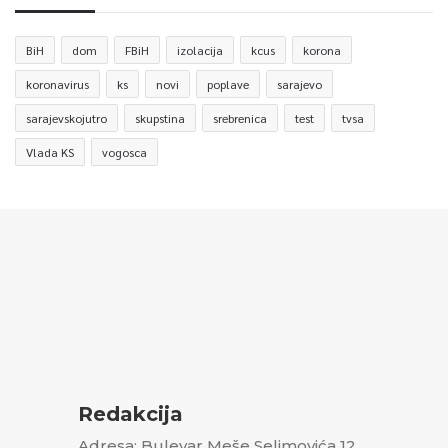
BiH
dom
FBiH
izolacija
kcus
korona
koronavirus
ks
novi
poplave
sarajevo
sarajevskojutro
skupstina
srebrenica
test
tvsa
Vlada KS
vogosca
Redakcija
Adresa: Bulevar Meše Selimovića 12,