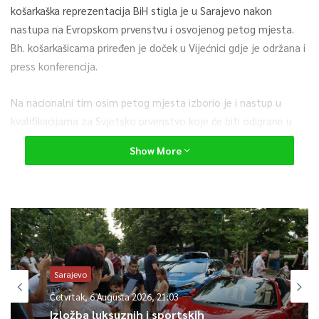
košarkaška reprezentacija BiH stigla je u Sarajevo nakon
nastupa na Evropskom prvenstvu i osvojenog petog mjesta.
Bh. košarkašicama priređen je doček u Vijećnici gdje je održana i
press konferencija.
Na nacionalni tim osim petog mjesta izborio je i nastup u
kvalifikacijama za Svjetsko prvenstvo koje će biti odigrane u
februaru naredne godine.
Show More
Džons najbolja košarkašica Bosne i Hercegovine, izabrana je u
najbolju petorku završenog Eurobasketa za žene.
0
Sarajevo
Article Rating
Četvrtak, 6 Augusta 2026, 21:03
Izložba luksuznih i sportskih