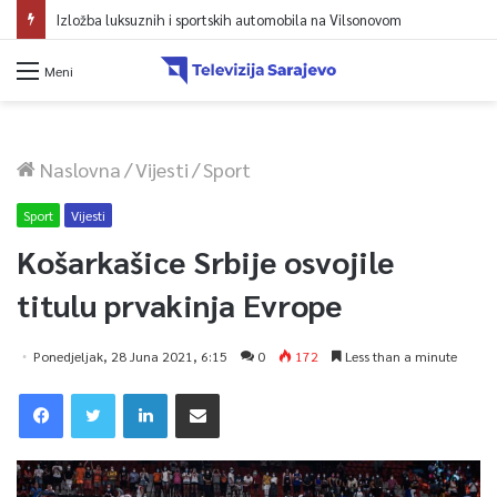
Izložba luksuznih i sportskih automobila na Vilsonovom
Meni
Naslovna
/
Vijesti
/
Sport
Sport
Vijesti
Košarkašice Srbije osvojile
titulu prvakinja Evrope
Ponedjeljak, 28 Juna 2021, 6:15
0
172
Less than a minute