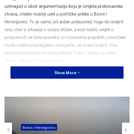
uzimajući u obzir argumentaciju koju je iznijela probosanska
strana, stekle realniji uvid u političke prilike u Bosni i
Hercegovini. To je samo još jedan pokazatelj toga da iznijeti
svoj stav o situaciji u svojoj državi, a koji nužno uvijek u
potpunosti ne korespondira sa stavovima pojednih zvaničnika
među našim prijateljskim zemljama, ne znači iznijeti stav
neprijateljstva prema nekoj državi. Pravo i istina na našoj
stani”, rekao je Željko Komšić.
Show More
Podsjećanja radi, premijer Izraela Yair Lapid ukorio je
dosadašnjeg ambasadora Izraela za BiH Noaha Gendlera zbog
njegove intervencije u unutrašnja pitanja Bosne i Hercegovine.
0
Article Rating
Bosna i Hercegovina