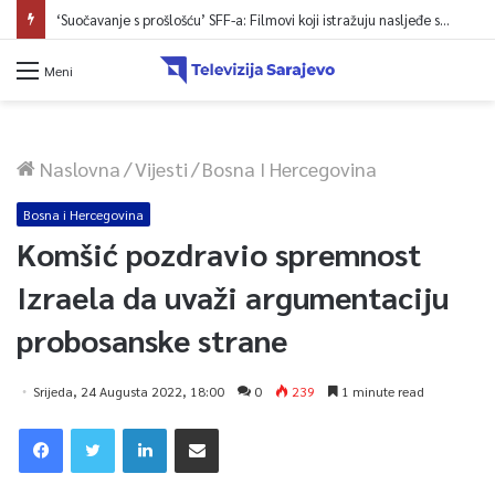
‘Suočavanje s prošlošću’ SFF-a: Filmovi koji istražuju nasljeđe sukoba i mogućnosti otpora
Meni
Naslovna
/
Vijesti
/
Bosna I Hercegovina
Bosna i Hercegovina
Komšić pozdravio spremnost
Izraela da uvaži argumentaciju
probosanske strane
Srijeda, 24 Augusta 2022, 18:00
0
239
1 minute read