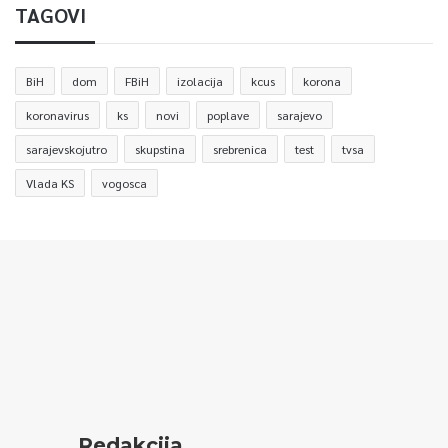
TAGOVI
BiH
dom
FBiH
izolacija
kcus
korona
koronavirus
ks
novi
poplave
sarajevo
sarajevskojutro
skupstina
srebrenica
test
tvsa
Vlada KS
vogosca
Redakcija