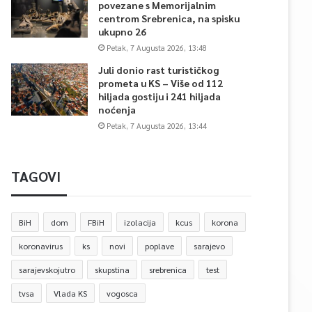
povezane s Memorijalnim
centrom Srebrenica, na spisku
ukupno 26
Petak, 7 Augusta 2026, 13:48
Juli donio rast turističkog
prometa u KS – Više od 112
hiljada gostiju i 241 hiljada
noćenja
Petak, 7 Augusta 2026, 13:44
TAGOVI
BiH
dom
FBiH
izolacija
kcus
korona
koronavirus
ks
novi
poplave
sarajevo
sarajevskojutro
skupstina
srebrenica
test
tvsa
Vlada KS
vogosca