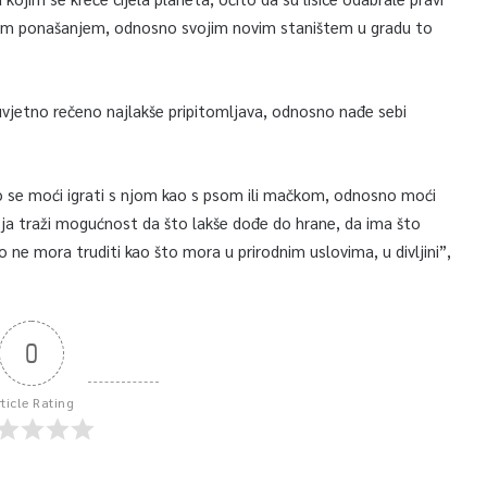
ojim ponašanjem, odnosno svojim novim staništem u gradu to
e uvjetno rečeno najlakše pripitomljava, odnosno nađe sebi
 se moći igrati s njom kao s psom ili mačkom, odnosno moći
a koja traži mogućnost da što lakše dođe do hrane, da ima što
o ne mora truditi kao što mora u prirodnim uslovima, u divljini”,
0
rticle Rating