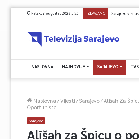
Petak, 7 Augusta, 2026 5:25
IZDVAJAMO
NASLOVNA
NAJNOVIJE
SARAJEVO
TVS
Naslovna
/
Vijesti
/
Sarajevo
/
Ališah Za Špicu
Oportuniste
Sarajevo
Ališah za Špicu o po