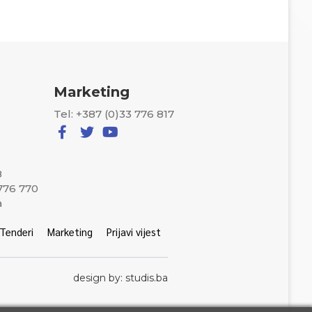
Marketing
Tel: +387 (0)33 776 817
8
 776 770
a
Tenderi
Marketing
Prijavi vijest
design by: studis.ba