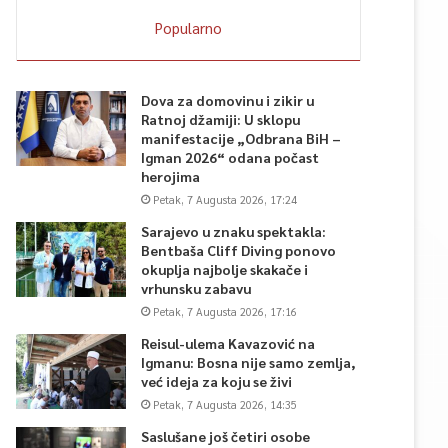
Popularno
Dova za domovinu i zikir u
Ratnoj džamiji: U sklopu
manifestacije „Odbrana BiH –
Igman 2026“ odana počast
herojima
Petak, 7 Augusta 2026, 17:24
Sarajevo u znaku spektakla:
Bentbaša Cliff Diving ponovo
okuplja najbolje skakače i
vrhunsku zabavu
Petak, 7 Augusta 2026, 17:16
Reisul-ulema Kavazović na
Igmanu: Bosna nije samo zemlja,
već ideja za koju se živi
Petak, 7 Augusta 2026, 14:35
Saslušane još četiri osobe