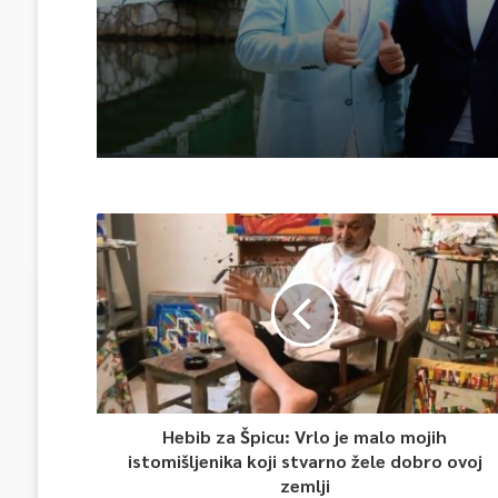
vrhunsku zabavu
Hebib za Špicu: Vrlo je malo mojih
istomišljenika koji stvarno žele dobro ovoj
zemlji