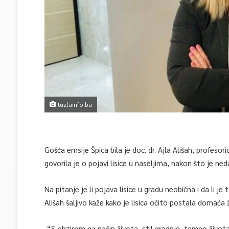
tuzlainfo.ba
Gošća emsije Špica bila je doc. dr. Ajla Ališah, profeso
govorila je o pojavi lisice u naseljima, nakon što je ned
Na pitanje je li pojava lisice u gradu neobična i da li je
Ališah šaljivo kaže kako je lisica očito postala domaća ž
-“S obzirom na način života, stil gradnje, tempo života 