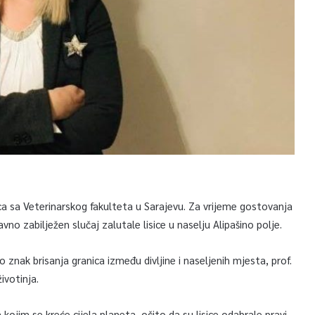
rica sa Veterinarskog fakulteta u Sarajevu. Za vrijeme gostovanja
avno zabilježen slučaj zalutale lisice u naselju Alipašino polje.
 to znak brisanja granica između divljine i naseljenih mjesta, prof.
ivotinja.
kojim se kreće cijela planeta, očito da su lisice odabrale pravi