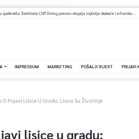
Sarajevo u znaku spektakla: Bentbaša Cliff Diving ponovo okuplja najbolje skakače i vrhunsku zabavu
A
IMPRESSUM
MARKETING
POŠALJI VIJEST
PRIJAVI
 O Pojavi Lisice U Gradu: Lisice Su Životinje
javi lisice u gradu: