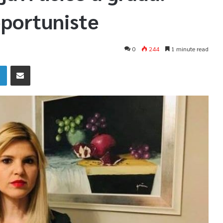
oportuniste
0
244
1 minute read