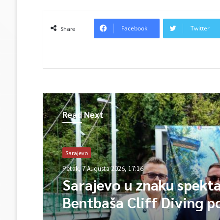
Facebook
Twitter
Share
Read Next
Sarajevo
Petak, 7 Augusta 2026, 17:16
Sarajevo u znaku spekta
Bentbaša Cliff Diving 
okuplja najbolje skakače