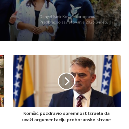
Denyel Ismir Kovač o programu
Predbračno savjetovanje 2026 (video)
Komšić pozdravio spremnost Izraela da
uvaži argumentaciju probosanske strane