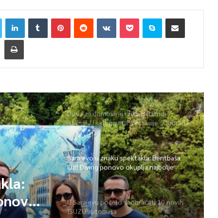
Dova za domovinu i zikir u Ratnoj
džamiji: U sklopu manifestacije „Odbrana
BiH – Igman 2026“ odana počast
herojima
Sarajevo u znaku spektakla: Bentbaša
Cliff Diving ponovo okuplja najbolje
skakače i vrhunsku zabavu
kla:
ponovo
U Sarajevu počelo saobraćati 10 novih
ISUZU autobusa
 i