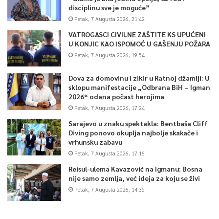
disciplinu sve je moguće”
Petak, 7 Augusta 2026, 21:42
VATROGASCI CIVILNE ZAŠTITE KS UPUĆENI
U KONJIC KAO ISPOMOĆ U GAŠENJU POŽARA
Petak, 7 Augusta 2026, 19:54
Dova za domovinu i zikir u Ratnoj džamiji: U
sklopu manifestacije „Odbrana BiH – Igman
2026“ odana počast herojima
Petak, 7 Augusta 2026, 17:24
Sarajevo u znaku spektakla: Bentbaša Cliff
Diving ponovo okuplja najbolje skakače i
vrhunsku zabavu
Petak, 7 Augusta 2026, 17:16
Reisul-ulema Kavazović na Igmanu: Bosna
nije samo zemlja, već ideja za koju se živi
Petak, 7 Augusta 2026, 14:35