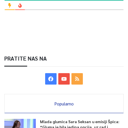
PRATITE NAS NA
Popularno
Mlada glumica Sara Seksan u emisiji Špica:
“Gluma je bila jedina opcija, uz rad i