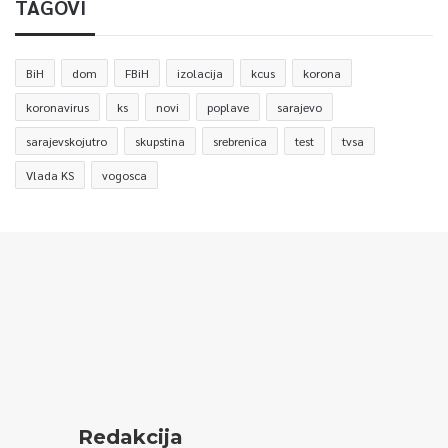
TAGOVI
BiH
dom
FBiH
izolacija
kcus
korona
koronavirus
ks
novi
poplave
sarajevo
sarajevskojutro
skupstina
srebrenica
test
tvsa
Vlada KS
vogosca
Redakcija