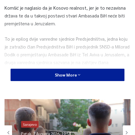
Komšić je naglasio da je Kosovo realnost, jer je to nezavisna
država te da u takvoj postavci stvari Ambasada BiH neće biti
premještena u Jeruzalem.
To je epilog dvije vanredne sjednice Predsjedništva, jedna koju
je zatražio član Predsjedništva BiH i predsjednik SNSD-a Milorad
Dodik o premještanju Ambasade BiH iz Tel Aviva u Jerusalem, a
druga vanredna sjednica sazvana je na zahtjev člana
Predsjedništva BiH i predsjednika Demokratske fronte (DF)
Show More
Željka Komšića na kojoj bi se razmatralo pitanje priznanja
Kosova.
0
Article Rating
Sarajevo
Petak, 7 Augusta 2026, 19:54