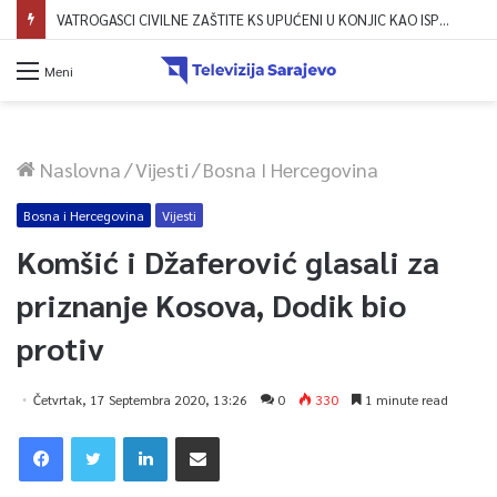
VATROGASCI CIVILNE ZAŠTITE KS UPUĆENI U KONJIC KAO ISPOMOĆ U GAŠENJU POŽARA
Meni
Naslovna
/
Vijesti
/
Bosna I Hercegovina
Bosna i Hercegovina
Vijesti
Komšić i Džaferović glasali za
priznanje Kosova, Dodik bio
protiv
Četvrtak, 17 Septembra 2020, 13:26
0
330
1 minute read