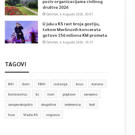
poziv organizacijama civilnog
društva 2026
Četvrtak, 6 Augusta 2026, 20:07
U julu u KS rast broja gostiju,
tokom Merlinovih koncerata
gotovo 156 miliona KM prometa
Četvrtak, 6 Augusta 2026, 19:37
TAGOVI
BiH
dom
FBiH
izolacija
kcus
korona
koronavirus
ks
novi
poplave
sarajevo
sarajevskojutro
skupstina
srebrenica
test
tvsa
Vlada KS
vogosca