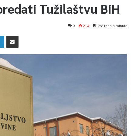
predati Tužilaštvu BiH
0
214
Less than a minute