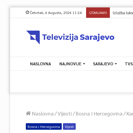
Četvrtak, 6 Augusta, 2026 11:24
IZDVAJAMO
Izložba luk
NASLOVNA
NAJNOVIJE
SARAJEVO
TVS
Naslovna
/
Vijesti
/
Bosna I Hercegovina
/
Ka
Bosna i Hercegovina
Vijesti