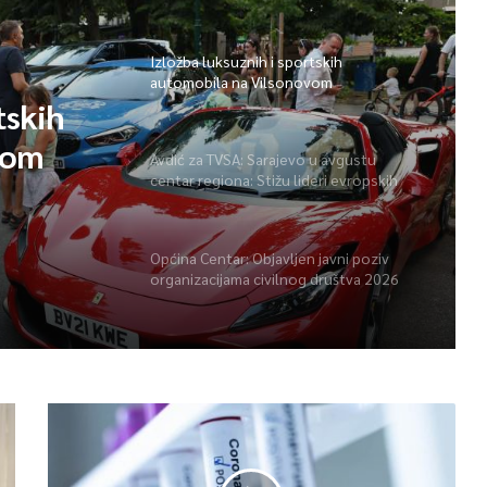
Izložba luksuznih i sportskih
automobila na Vilsonovom
tskih
vom
Avdić za TVSA: Sarajevo u avgustu
centar regiona: Stižu lideri evropskih
gradova
Općina Centar: Objavljen javni poziv
organizacijama civilnog društva 2026