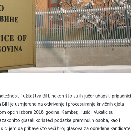
adležnost Tužilaštva BiH, nakon što su ih jučer uhapsili pripadnici
 BiH je usmjerena na otkrivanje i procesuiranje krivičnih djela
m općih izbora 2018. godine. Kamber, Husić i Vukalić su
nezakonito glasali koristeći podatke preminulih osoba, kao i
a s ciljem da pribave što veći broj glasova za određene kandidate