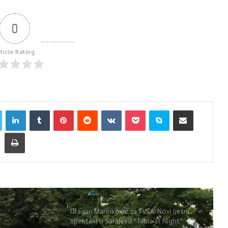
0
rticle Rating
Dragan Marinković za TVSA: Novi ljetni
spektakl u Sarajevu “Tabia at Night”