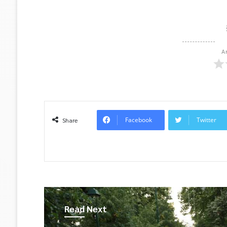
A
Facebook
Twitter
Share
Read Next