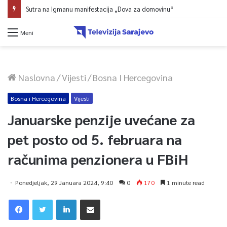
Sutra na Igmanu manifestacija „Dova za domovinu“
Meni
Naslovna
/
Vijesti
/
Bosna I Hercegovina
Bosna i Hercegovina
Vijesti
Januarske penzije uvećane za
pet posto od 5. februara na
računima penzionera u FBiH
Ponedjeljak, 29 Januara 2024, 9:40
0
170
1 minute read