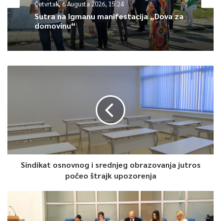
Četvrtak, 6 Augusta 2026, 15:24
januara do aprila, nastala po ovom osnovu, isplatiti će se
Sutra na Igmanu manifestacija „Dova za
penzionerima u aprilu mjesecu – najavio je ministar Delić.
domovinu“
0
Article Rating
Sindikat osnovnog i srednjeg obrazovanja jutros
počeo štrajk upozorenja