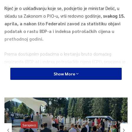
Riječ je o usklađivanju koje se, podsjetio je ministar Delić, u
skladu sa Zakonom o PIO-u, vrši redovno godišnje,
svakog 15.
aprila, a nakon što Federalni zavod za statistiku objavi
podatak o rastu BDP-a i indeksa potrošačkih cijena u
prethodnoj godini.
Prema dostupnim podacima o kretanju bruto domaćeg
proizvoda (BDP-a) i indexa potrošačkih cijena (CPI), procjena je
da bi se procenat redovnog usklađivanja penzija počev od
Show More
01.01.2024. godine trebao kretati u procentu od 6 posto do 7
posto.
– Penzije uvećane na ovaj način isplaćivale su se u aprilu,
retroaktivno od januara, a formula za izračun je da 50 posto
iznosa dva navedena parametra u zbiru daju iznos usklađivanja.
Ukoliko bude odstupanja u zbiru ova dva iznosa prilikom objave
Sarajevo
zvaničnih podataka u aprilu mjesecu, razlika u penzijama od