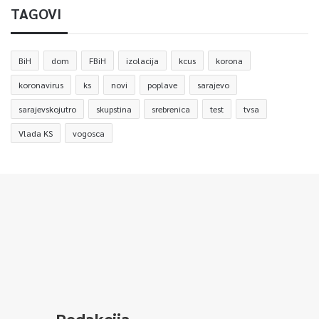
TAGOVI
BiH
dom
FBiH
izolacija
kcus
korona
koronavirus
ks
novi
poplave
sarajevo
sarajevskojutro
skupstina
srebrenica
test
tvsa
Vlada KS
vogosca