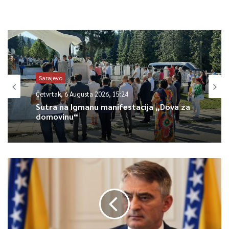
Nastavlja se rad na rasvjetljavanju i dokumentovanju tog
događaja, saopćeno je iz MUP-a KS.
0
Sarajevo
Article Rating
Četvrtak, 6 Augusta 2026, 15:24
Sutra na Igmanu manifestacija „Dova za
domovinu“