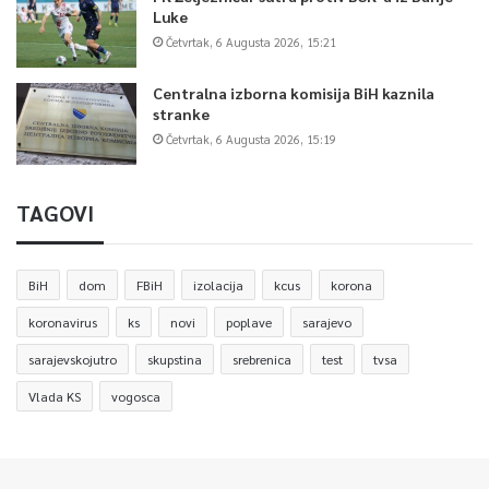
Luke
Četvrtak, 6 Augusta 2026, 15:21
Centralna izborna komisija BiH kaznila
stranke
Četvrtak, 6 Augusta 2026, 15:19
TAGOVI
BiH
dom
FBiH
izolacija
kcus
korona
koronavirus
ks
novi
poplave
sarajevo
sarajevskojutro
skupstina
srebrenica
test
tvsa
Vlada KS
vogosca