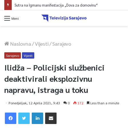
Sutra na Igmanu manifestacija „Dova za domovinu“
Meni
Naslovna
/
Vijesti
/
Sarajevo
Sarajevo
Vijesti
Ilidža – Policijski službenici
deaktivirali eksplozivnu
napravu, istraga u toku
Ponedjeljak, 12 Aprila 2021, 9:43
0
172
Less than a minute