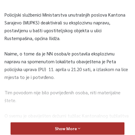
Policijski službenici Ministarstva unutrašnjih poslova Kantona
Sarajevo (MUPKS) deaktivirali su eksplozivnu napravu,
postavljenu u bašti ugostiteljskog objekta u ulici
Rustempašina, općina Ilidža.
Naime, o tome da je NN osoba/e postavila eksplozivnu
napravu na spomenutom lokalitetu obavještena je Peta
policijska uprava (PU) 11. aprila u 21.20 sati, a izlaskom na lice
mjesta to je i potvrđeno.
Tim povodom nije bilo povrijeđenih osoba, niti materijalne
štete.
O svemu je obaviješten dežurni tužilac Kantonalnog tužilaštva
Kantona Sarajevo, a uviđaj će obaviti policijski službenici
Show More
Uprave policije MUP-a Kantona Sarajevo.