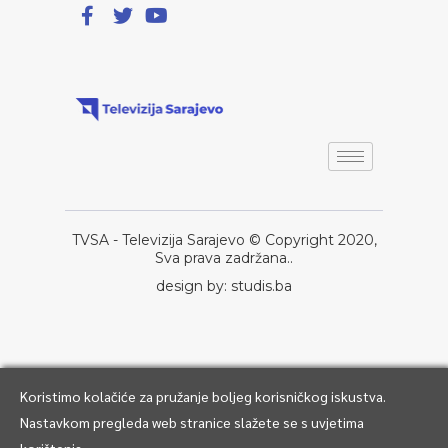
TVSA - Televizija Sarajevo © Copyright 2020,
Sva prava zadržana..
design by: studis.ba
Koristimo kolačiće za pružanje boljeg korisničkog iskustva.
Nastavkom pregleda web stranice slažete se s uvjetima