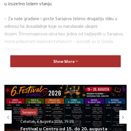
u izuzetno lošem stanju.
– Za naše građane i goste Sarajeva želimo drugačiju sliku u
odnosu na dosadašnje koje su narušavale ukupni
dojam. Štrosmajerova ulica kao jedna od najljepših u Sarajevu
mora pokazivati reprezentativnost – poručili su iz Grada
Sarajeva.
Show More
0
Article Rating
Sarajevo
Četvrtak, 6 Augusta 2026, 15:28
Festival u Centru od 15. do 20. augusta