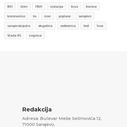
BiH
dom
FBiH
izolacija
kcus
korona
koronavirus
ks
novi
poplave
sarajevo
sarajevskojutro
skupstina
srebrenica
test
tvsa
Vlada KS
vogosca
Redakcija
Adresa: Bulevar Meše Selimovića 12,
71000 Sarajevo,